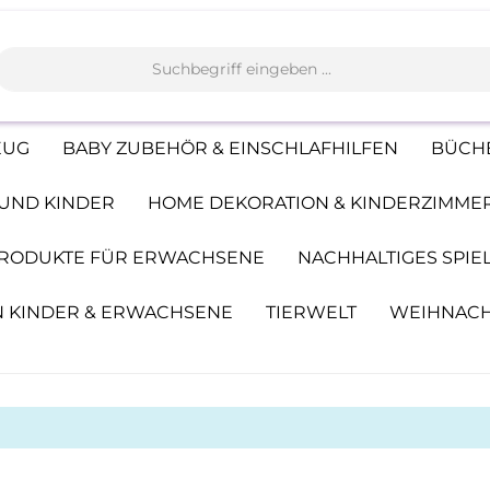
EUG
BABY ZUBEHÖR & EINSCHLAFHILFEN
BÜCHE
UND KINDER
HOME DEKORATION & KINDERZIMME
 PRODUKTE FÜR ERWACHSENE
NACHHALTIGES SPIE
 KINDER & ERWACHSENE
TIERWELT
WEIHNAC