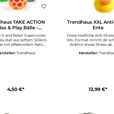
dhaus TAKE ACTION
Trendhaus XXL Anti
lax & Play Bälle -
Ente
Moonball
 it and Relax! Supercooler
Diese niedliche Anti-Stres
ess-Ball aus softem Silikon-
XXL-Format nimmt dir schon beim
al mit effektvollem Netz.
Anblick etwas Stress ab.
Wasser, Größe: Ø ca. 6,2 cm
angenehmen Soft-Touch-Haptik
ersteller:
Trendhaus
Hersteller:
Trendha
tlich in 3 verschiedenen
perfekt zum Quetschen, 
rben: blau-orange, pink-
Kneten und Stretchen - a
u-grün, Farbe kommt
Ablenkung zwischendur
nach Zufallsprinzip.
Spielen oder einfach um
abzubauen. Inkl.
Geschenkverpackung mit F
Füllung: PVA-Pulver, Außenmaterial:
TPR. Größe: ca. 19 x 15,5
4,50 €*
12,99 €*