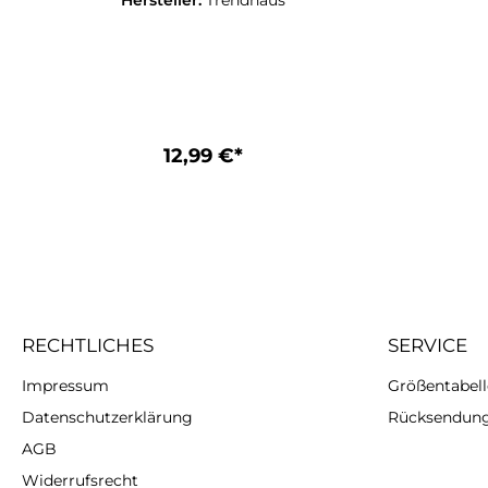
Hersteller:
Trendhaus
angenehmen Soft-Touch-Haptik
perfekt zum Quetschen, Drücken,
Kneten und Stretchen - als
Ablenkung zwischendurch, zum
Spielen oder einfach um Stress
abzubauen. Inkl.
Geschenkverpackung mit Fühl-Loch.
Füllung: PVA-Pulver, Außenmaterial:
12,99 €*
TPR. Größe: ca. 13 x 33 x 10 cm
RECHTLICHES
SERVICE
Impressum
Größentabelle
Datenschutzerklärung
Rücksendun
AGB
Widerrufsrecht