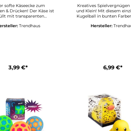
er softe Käseecke zum
Kreatives Spielvergnügen
n & Drücken! Der Käse ist
und Klein! Mit diesem einz
ransparenten
Kugelball in bunten Farb
alls - ein ganz besonderes
keine Langeweile auf! Es s
ersteller:
Trendhaus
Hersteller:
Trendha
h-Gefühl mit coolem,
zwei Kugeln mit einem el
m Effekt! Hinweis: Einfach
Gummiband verbunden, 
auwarmem Seifenwasser
sich die Anordnung verändern lässt.
gen. Inkl. Fühlloch in der
Egal ob zum Jonglieren, 
ung. Füllungs-Flüssigkeit:
über die Haut massieren, Stress
 Größe: ca. 8 x 6,5 x 4 cm
abbauen oder einfach zum 
Dieser Ball sorgt für endlose
Unterhaltung und Überras
3,99 €*
6,99 €*
Artikelmaße inkl. Verpackung 6,
x 6,3 cm x 6,3 cm