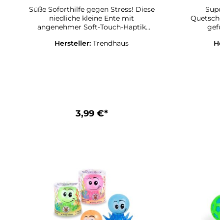
Süße Soforthilfe gegen Stress! Diese
Sup
niedliche kleine Ente mit
Quetsche
angenehmer Soft-Touch-Haptik
gefüllt mit t
sorgt für schnelle Entspannung! Der
Bubbleb
Hersteller:
Trendhaus
H
perfekte Begleiter für stressige
Knautsc
Momente – einfach knautschen und
optische
durchatmen! Füllung: PVA-Pulver
mit l
Artikelmaße inkl. Verpackung 6,0 cm
reini
x 11,5 cm x 3,5 cm
Verpack
Wasser.
3,99 €*