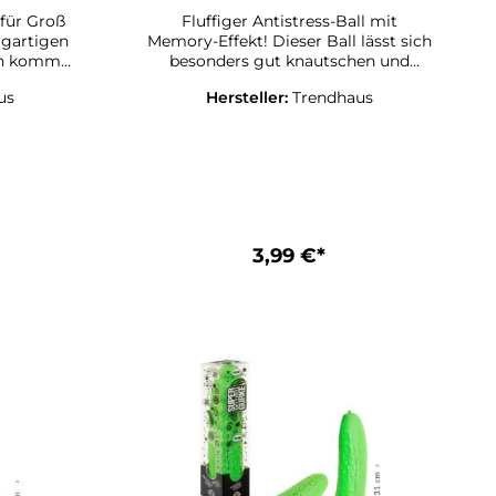
 für Groß
Fluffiger Antistress-Ball mit
igartigen
Memory-Effekt! Dieser Ball lässt sich
en kommt
besonders gut knautschen und
ind immer
bleibt kurz flach, bevor er langsam
us
Hersteller:
Trendhaus
astischen
wieder in seine ursprüngliche Form
wodurch
zurückkehrt. Perfekt für stressige
Momente oder einfach zum Spielen!
Werfen,
Füllung: Wasser. Größe: ca. Ø 7,5 cm
Erhältlich in 3 verschiedenen
Spielen -
Neonfarben: blau, grün, koralle,
Farbe kommt nach Zufallsprinzip.
chungen.
3,99 €*
3 cm