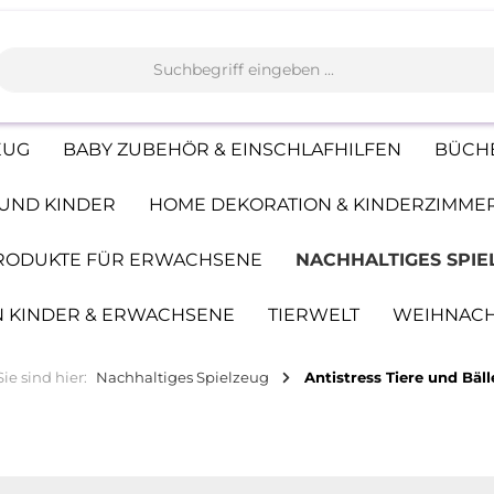
EUG
BABY ZUBEHÖR & EINSCHLAFHILFEN
BÜCHE
UND KINDER
HOME DEKORATION & KINDERZIMME
PRODUKTE FÜR ERWACHSENE
NACHHALTIGES SPIE
 KINDER & ERWACHSENE
TIERWELT
WEIHNAC
Sie sind hier:
Nachhaltiges Spielzeug
Antistress Tiere und Bäll