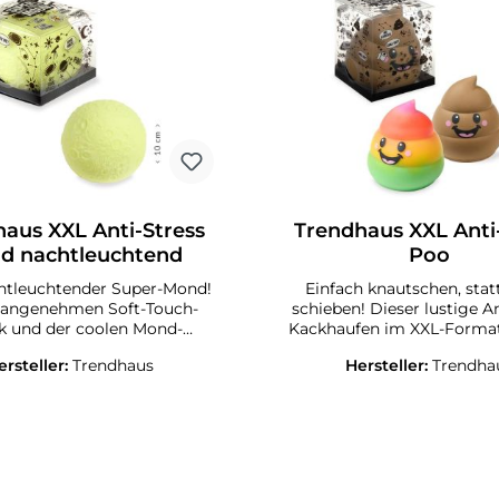
aus XXL Anti-Stress
Trendhaus XXL Anti
d nachtleuchtend
Poo
htleuchtender Super-Mond!
Einfach knautschen, stat
r angenehmen Soft-Touch-
schieben! Dieser lustige An
 Mond-
Kackhaufen im XXL-Forma
henstruktur ist dieser XXL
Soft-Touch-Haptik läd
ersteller:
Trendhaus
Hersteller:
Trendha
rfekt als Ablenkung
Drücken, Knautschen und Kneten
endurch, zum Spielen, als
ein! Inkl. Geschenkverpac
oder einfach um Stress
Fühl-Loch. Füllung: PVA-Pulver,
abzubauen. Inkl.
Außenmaterial: TPR. Größe:
verpackung mit Fühl-Loch.
12 x 14 cm Erhältlich in 2
lver, Außenmaterial:
Varianten: braun, regenbo
röße: ca. 10 x 10 x 10 cm