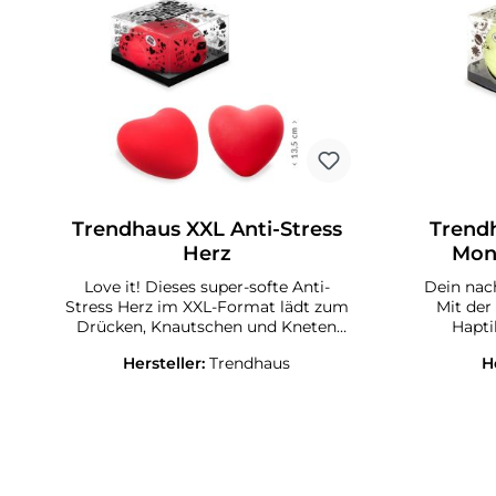
Trendhaus XXL Anti-Stress
Trendh
Herz
Mon
Love it! Dieses super-softe Anti-
Dein nac
Stress Herz im XXL-Format lädt zum
Mit de
Drücken, Knautschen und Kneten
Haptik und der coolen
ein. Ob als Anti-Stress-Spielzeug,
Oberfläc
Hersteller:
Trendhaus
H
Gag-Geschenk oder Deko – dieses
Mond pe
Herz mit Soft-Touch-Haptik ist ein
zwisch
echter Hingucker! Inkl.
Deko 
Geschenkverpackung mit Fühl-Loch.
Füllung: PVA-Pulver, Außenmaterial:
Geschenk
TPR. Größe: ca. 15 x 13,5 x 8 cm
Füllung: PVA-Pu
TPR. G