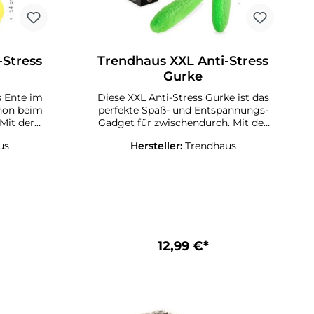
-Stress
Trendhaus XXL Anti-Stress
Gurke
s Ente im
Diese XXL Anti-Stress Gurke ist das
perfekte Spaß- und Entspannungs-
 Mit der
Gadget für zwischendurch. Mit der
angenehmen Soft-Touch-Haptik und
us
Hersteller:
Trendhaus
Drücken,
der Oberflächenstruktur ist diese
ls
Gurke perfekt als Ablenkung
ch, zum
zwischendurch, zum Spielen oder
 Stress
einfach um Stress abzubauen. Inkl.
Geschenkverpackung mit Fühl-Loch.
ühl-Loch.
Füllung: PVA-Pulver, Außenmaterial:
TPR. Größe: ca. 31 x 6 x 5,5 cm
 x 14 cm
12,99 €*