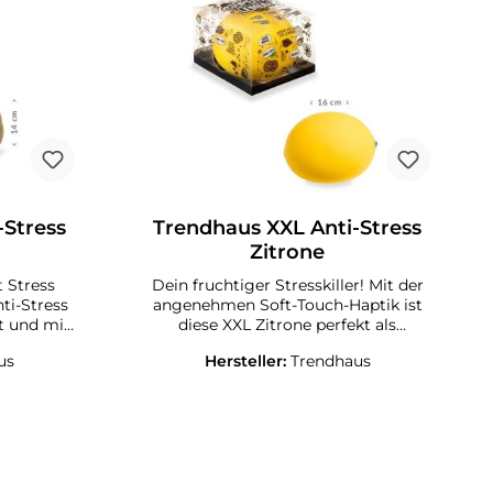
-Stress
Trendhaus XXL Anti-Stress
Zitrone
t Stress
Dein fruchtiger Stresskiller! Mit der
ti-Stress
angenehmen Soft-Touch-Haptik ist
t und mit
diese XXL Zitrone perfekt als
t zum
Ablenkung zwischendurch, zum
us
Hersteller:
Trendhaus
Spielen oder einfach um Stress
kung mit
abzubauen. Inkl.
Geschenkverpackung mit Fühl-Loch.
 ca. 12 x
Füllung: PVA-Pulver, Außenmaterial:
 versch.
TPR. Größe: ca. 11,5 x 16 x 11 cm
genfarben