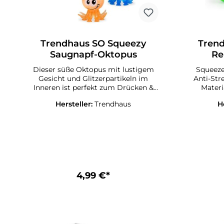
Trendhaus SO Squeezy
Tren
Saugnapf-Oktopus
Re
Dieser süße Oktopus mit lustigem
Squeeze
Gesicht und Glitzerpartikeln im
Anti-Str
Inneren ist perfekt zum Drücken &
Materi
Knautschen! Durch die Saugnäpfe
Füllung: 
Hersteller:
Trendhaus
H
an den Armen kann er auch vertikal
Erhäl
an einer glatten Oberfläche befestigt
Neonfa
werden. Hinweis: Einfach mit
orange, bla
lauwarmem Seifenwasser reinigen.
Größe: ca. 6,5 x 6,5 x 7,6 cm
Erhältlich in 4 verschiedenen Farben:
pink, blau, orange, grün, Farbe
kommt nach Zufallsprinzip.
4,99 €*