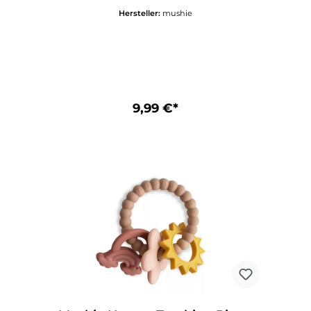
Zahnungsphase.Der niedliche Beißring in
Hersteller:
mushie
Form eines Lamms besteht aus
lebensmittelechtem Silikon und ist
äußerst langlebig und leicht zu reinigen.
Das verspielte Design regt die Fantasie an,
und die kompakte Größe macht es für
kleine Hände leicht zu halten. Mushie
Lamb Figurine Teether -
DetailsEmpfohlenes Alter: 3+
9,99 €*
MonateMaterial: Silikon in
LebensmittelqualitätGröße: 8 x 5 x 5
cmCE-KennzeichnungPflegehinweise für
Mushie Lamb Figurine TeetherZum
Reinigen mit warmer Seifenlauge
abwaschen und an der Luft trocknen
lassen.