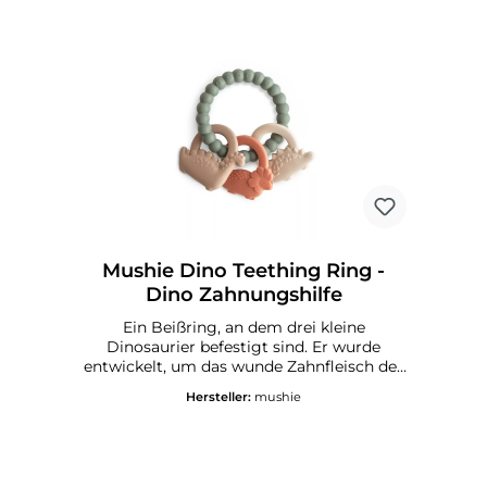
trocknen lassen
verschiedenen Teilen, dass sich das
Badespielzeug in einem guten Zustand
befindet. Wenn Sie Risse oder andere
Veränderungen an dem Spielzeug
bemerken, sollte es entsorgt werden.
Einige wenige Kinder sind allergisch
gegen Naturkautschuk. Achten Sie daher
auf allergische Reaktionen und verwenden
Sie das Badespielzeug nicht weiter, sollten
allergische Reaktionen infolge des
Gebrauchs auftreten.
Mushie Dino Teething Ring -
Dino Zahnungshilfe
Ein Beißring, an dem drei kleine
Dinosaurier befestigt sind. Er wurde
entwickelt, um das wunde Zahnfleisch der
Kleinen zu beruhigen und die Eltern zu
Hersteller:
mushie
besänftigen. Der Beißring hat
verschiedene Formen und Strukturen, die
die Sinne der Kinder anregen, während sie
ihr Zahnfleisch in das weiche Material aus
100% lebensmittelechtem Silikon