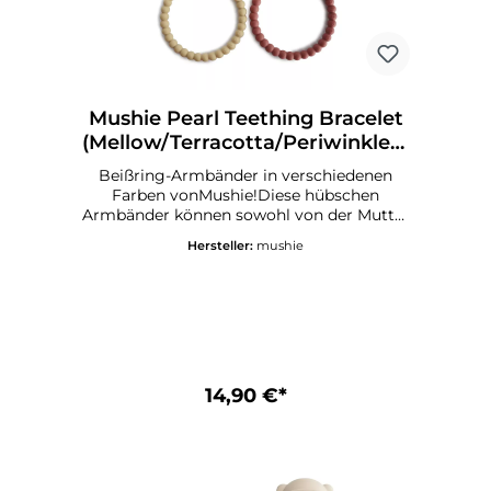
Mushie Pearl Teething Bracelet
(Mellow/Terracotta/Periwinkle) -
Zahnungshilfe
Beißring-Armbänder in verschiedenen
Farben vonMushie!Diese hübschen
Armbänder können sowohl von der Mutter
als auch vom Baby verwendet werden.
Hersteller:
mushie
Tragen Sie sie als Accessoire und halten
Sie die beruhigenden Beißringe in der
Nähe, wenn Ihr Baby sie für sein gereiztes
Zahnfleisch braucht. Die Beißringe sind
aus lebensmittelechtem Silikon
hergestellt und lassen sich leicht von
kleinen Händen greifen. Sie sind für Babys
völlig sicher zu verwenden. Mushie
14,90 €*
Armband Beißringe Details Enthält: 1 x
Packung mit 3 Stück Beißarmbändern
Material: 100% lebensmittelechtes Silikon
Spülmaschinengeeignet CE-
Kennzeichnung