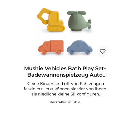
Mushie Lamb Figurine TeetherZum
Reinigen mit warmer Seifenlauge
abwaschen und an der Luft trocknen
lassen.
Mushie Vehicles Bath Play Set-
Badewannenspielzeug Auto
Hubschrauber Bagger 4 Teile
Kleine Kinder sind oft von Fahrzeugen
fasziniert; jetzt können sie vier von ihnen
als niedliche kleine Silikonfiguren
bekommen, perfekt für die Badezeit.Der
Hersteller:
mushie
Hubschrauber, das Auto, der Lastwagen
und der Bagger regen die Neugier und
Fantasie der Kinder an, wenn sie die
bunten und aufregenden Fahrzeuge
erkunden.Jedes Spielzeug lässt sich für