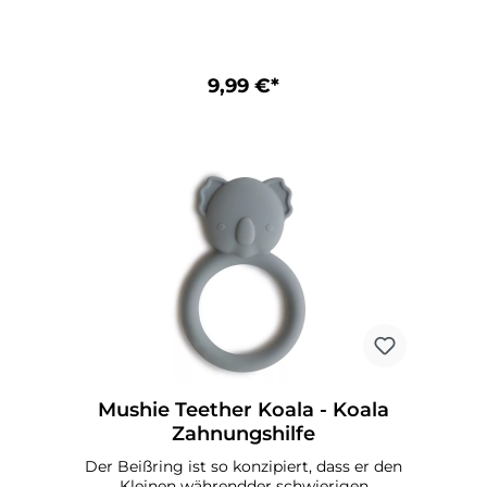
Monate Material: 100% lebensmittelechtes
Silikon CE-KennzeichnungPflegehinweise
für Mushie TeetherMit warmer Seifenlauge
reinigen und an der Luft trocknen lassen
9,99 €*
Mushie Teether Koala - Koala
Zahnungshilfe
Der Beißring ist so konzipiert, dass er den
Kleinen währendder schwierigen