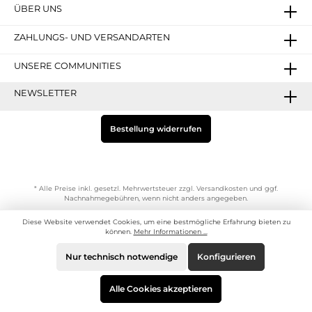
ÜBER UNS
ZAHLUNGS- UND VERSANDARTEN
UNSERE COMMUNITIES
NEWSLETTER
Bestellung widerrufen
* Alle Preise inkl. gesetzl. Mehrwertsteuer zzgl.
Versandkosten
und ggf.
Nachnahmegebühren, wenn nicht anders angegeben.
Diese Website verwendet Cookies, um eine bestmögliche Erfahrung bieten zu
können.
Mehr Informationen ...
© Copyright der Littlepink GmbH
Nur technisch notwendige
Konfigurieren
Alle Cookies akzeptieren