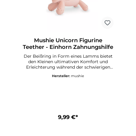
Geschenkbox mit Sichtfenster inkl. 3 x
Spielzeug Zum Reinigen der Spielzeuge
mit warmer Seifenlauge abwaschen und
an der Luft trocknen lassen
Mushie Unicorn Figurine
Teether - Einhorn Zahnungshilfe
Der Beißring in Form eines Lamms bietet
den Kleinen ultimativen Komfort und
Erleichterung während der schwierigen
Zahnungsphase.Der niedliche Beißring in
Hersteller:
mushie
Form eines Lamms besteht aus
lebensmittelechtem Silikon und ist
äußerst langlebig und leicht zu reinigen.
Das verspielte Design regt die Fantasie an,
und die kompakte Größe macht es für
kleine Hände leicht zu halten. Mushie
Lamb Figurine Teether -
DetailsEmpfohlenes Alter: 3+
9,99 €*
MonateMaterial: Silikon in
LebensmittelqualitätGröße: 8 x 5 x 5
cmCE-KennzeichnungPflegehinweise für