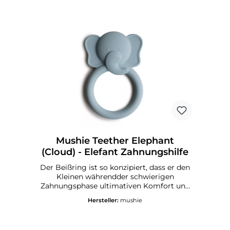
Mushie Teether Elephant
(Cloud) - Elefant Zahnungshilfe
Der Beißring ist so konzipiert, dass er den
Kleinen währendder schwierigen
Zahnungsphase ultimativen Komfort und
Erleichterung bietet. Er besteht aus
Hersteller:
mushie
lebensmittelechtem Silikon, ist sehr
langlebig und leicht zu reinigen.Mushie
Beißring - DetailsEmpfohlenes Alter: 3+