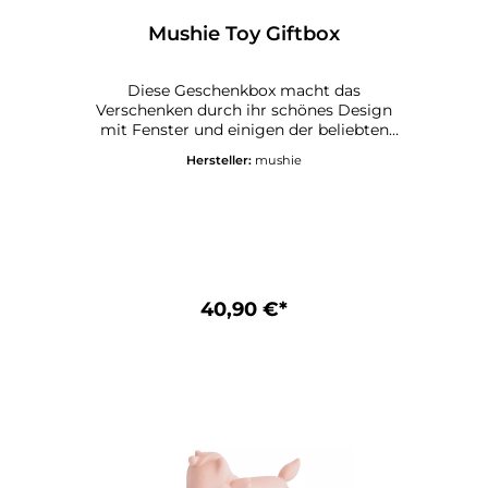
Mushie Toy Giftbox
Diese Geschenkbox macht das
Verschenken durch ihr schönes Design
mit Fenster und einigen der beliebten
Mushie-Spielzeuge zu etwas ganz
Hersteller:
mushie
Besonderem. Diese elegante Box ist mit
drei verschiedenen Mushie-Artikeln
vorverpackt: Mushie Ringtower - Original
Mushie Stapelbecher - Original Mushie
Badespielset - Boote Original Das
Fenster der Geschenkbox bietet einen
Blick auf die Artikel im Inneren. Die
robuste Konstruktion sorgt dafür, dass die
40,90 €*
Artikel schön und sicher präsentiert
werden, während das schlichte Design sie
für Baby-Shower, Geburtstage und mehr
geeignet macht. Mushie Geschenkbox
mit Sichtfenster inkl. 3 x Spielzeug -
Details Material: Kartonbox mit
Sichtfenster aus Kunststoff
Abmessungen: 289x250x90mm CE-
Kennzeichnung Pflegehinweise für Mushie