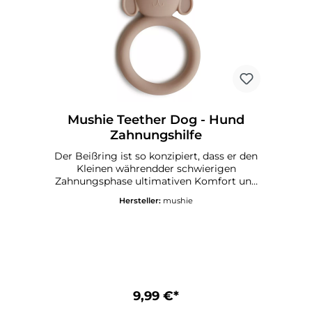
Mushie Teether Dog - Hund
Zahnungshilfe
Der Beißring ist so konzipiert, dass er den
Kleinen währendder schwierigen
Zahnungsphase ultimativen Komfort und
Erleichterung bietet. Er besteht aus
Hersteller:
mushie
lebensmittelechtem Silikon, ist sehr
langlebig und leicht zu reinigen.Mushie
Beißring - DetailsEmpfohlenes Alter: 3+
Monate Material: 100% lebensmittelechtes
Silikon CE-KennzeichnungPflegehinweise
für Mushie TeetherMit warmer Seifenlauge
reinigen und an der Luft trocknen lassen
9,99 €*