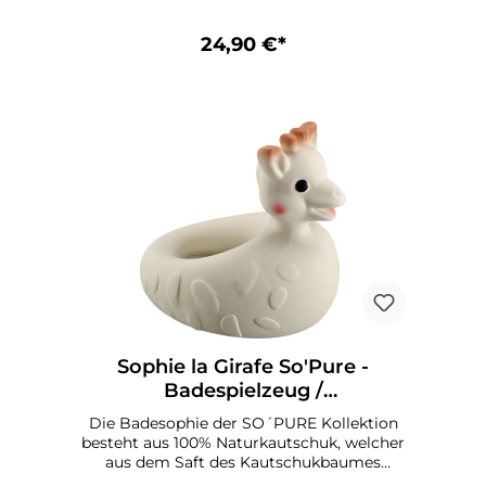
eine gründliche Reinigung und ein
schnelles Trocknen in zwei separate Teile
zerlegen. Mushie Vehicles Badespielset
24,90 €*
4er-Pack - Details Empfohlenes Alter: 3+
Monate Material: Lebensmittelechtes
SilikonPflegehinweise für Mushie Vehicles
Badespielset 4er-Pack
SpülmaschinenfestNach jedem Gebrauch
ausspülen und vor der Aufbewahrung an
der Luft trocknen lassen
Sophie la Girafe So'Pure -
Badespielzeug /
Naturkautschuk
Die Badesophie der SO´PURE Kollektion
besteht aus 100% Naturkautschuk, welcher
aus dem Saft des Kautschukbaumes
gewonnen wurde. Mit Lebensmittelfarbe