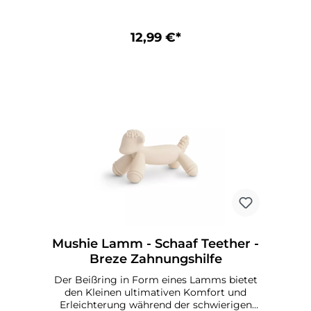
drücken.Die Beißringe sind in verspielten
Designs für jeden Geschmack erhältlich
und verleihen Ihrem Zuhause einen
12,99 €*
stilvollen Touch. Mushie Beißring -
DinoEmpfohlenes Alter: 3+ Monate
Material: 100% lebensmittelechtes Silikon
CE-KennzeichnungPflegehinweise für
Mushie Beißring-Dino:Mit warmer
Seifenlauge reinigen und an der Luft
trocknen lassen
Mushie Lamm - Schaaf Teether -
Breze Zahnungshilfe
Der Beißring in Form eines Lamms bietet
den Kleinen ultimativen Komfort und
Erleichterung während der schwierigen