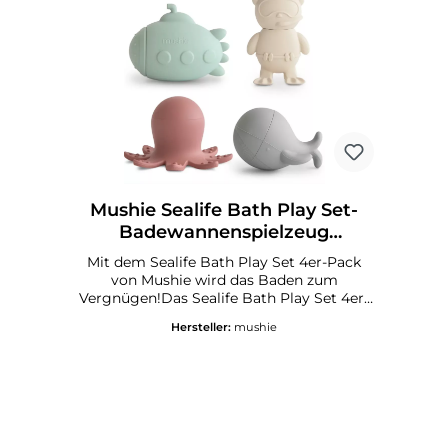
Mushie Sealife Bath Play Set-
Badewannenspielzeug
Unterwasserwelt 4 Teile
Mit dem Sealife Bath Play Set 4er-Pack
von Mushie wird das Baden zum
Vergnügen!Das Sealife Bath Play Set 4er-
Pack ist ein Set aus wasserfreundlichem
Hersteller:
mushie
Spielzeug, das sicher in der Badewanne
verwendet werden kann. Das Set besteht
aus 4 kleinen, vom Meer inspirierten
Figuren aus lebensmittelechtem Silikon:
Ein U-Boot, ein Taucher, ein Oktopus und
ein Wal, die die Sinne der Kinder anregen
und ihre kognitive Entwicklung fördern