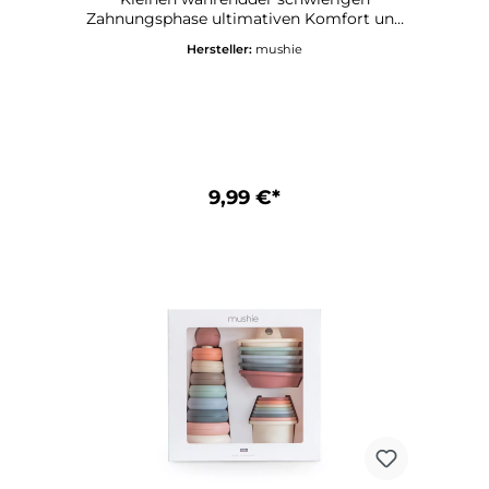
Zahnungsphase ultimativen Komfort und
Erleichterung bietet. Er besteht aus
Hersteller:
mushie
lebensmittelechtem Silikon, ist sehr
langlebig und leicht zu reinigen.Mushie
Beißring - DetailsEmpfohlenes Alter: 3+
Monate Material: 100% lebensmittelechtes
Silikon CE-KennzeichnungPflegehinweise
für Mushie TeetherMit warmer Seifenlauge
reinigen und an der Luft trocknen lassen
9,99 €*