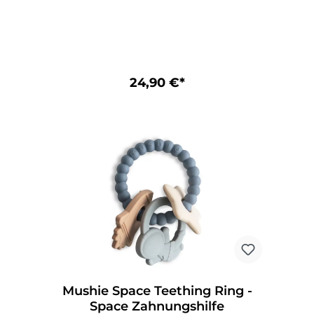
Figuren aus lebensmittelechtem Silikon,
die die Sinne der Kinder anregen und ihre
kognitive Entwicklung fördern sollen.
Einer der Hauptvorteile von Badespielsets
besteht darin, dass sie die Badezeit für
Kinder angenehmer machen. Dies kann
Eltern die Mühe ersparen, ihre Kleinen zum
24,90 €*
Baden zu überreden. Jedes Badespielzeug
lässt sich für eine gründliche Reinigung
und ein schnelles Trocknen in zwei
separate Teile zerlegen, damit es
schimmelfrei bleibt. Empfohlenes Alter:
10+ Monate Material: Lebensmittelechtes
Silikon Anzahl: 4 CE-Kennzeichnung
Pflegehinweise für Mushie Space Bath
Play Set 4er-Pack Spülmaschinenfest Wir
empfehlen, die Teile nach jedem Gebrauch
zu öffnen, auszuspülen und an der Luft zu
trocknen, bevor sie aufbewahrt werden.
Mushie Space Teething Ring -
Space Zahnungshilfe