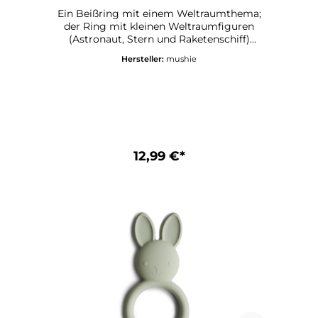
Ein Beißring mit einem Weltraumthema;
der Ring mit kleinen Weltraumfiguren
(Astronaut, Stern und Raketenschiff)
wurde entwickelt, um wundesZahnfleisch
Hersteller:
mushie
zu beruhigen und den Kleinen
Erleichterung und den Eltern
Seelenfrieden zu verschaffen. Der Beißring
hat verschiedene Formen und Strukturen,
die die Sinne der Kinder anregen, während
sie ihr Zahnfleisch in das weiche Material
aus 100% lebensmittelechtem Silikon
stecken.Die Beißringe sind in verspielten
12,99 €*
Designs für jeden Geschmack erhältlich
und verleihen Ihrem Zuhause einen
stilvollen Touch. Mushie Beißring - Space
DetailsEmpfohlenes Alter: 3+ Monate
Material: 100% lebensmittelechtes Silikon
CE-KennzeichnungPflegehinweise für
Mushie Beißring - Space:Mit warmer
Seifenlauge reinigen und an der Luft
trocknen lassen