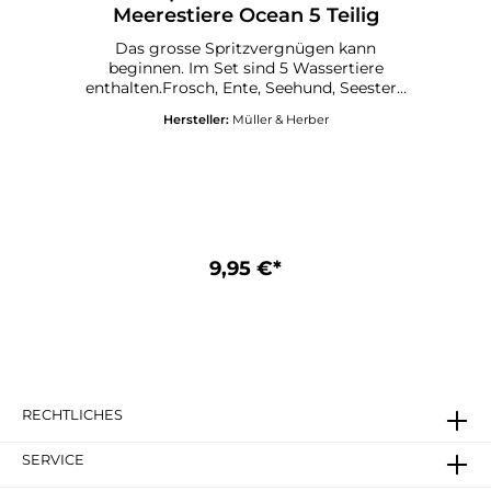
Meerestiere Ocean 5 Teilig
Entsorgen Sie es, sobald erste Anzeichen
von Beschädigungen oder Abnutzungen
Das grosse Spritzvergnügen kann
auftauchen. Keiner direkten
beginnen. Im Set sind 5 Wassertiere
Sonneneintrahlung aussetzen und von
enthalten.Frosch, Ente, Seehund, Seestern
Wärmequellen fernhalten. So wie alle
und Oktopus.Beschreibung: H ca. 6-8,5
Babyartikel, sollte dieses Spielzeug nur
Hersteller:
Müller & Herber
cm, Ø Stern 8 cmGeeignet für ab 3
unter Aufsicht eines Erwachsenen
JahrenCE zertifiert
verwendet werden. Lassen Sie Ihr Kind
niemals allein und ohne Aufsicht eines
Erwachsenen in der Badewanne sitzen.
9,95 €*
RECHTLICHES
SERVICE