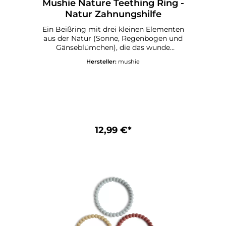
Mushie Nature Teething Ring -
Natur Zahnungshilfe
Ein Beißring mit drei kleinen Elementen
aus der Natur (Sonne, Regenbogen und
Gänseblümchen), die das wunde
Zahnfleisch beruhigen, um den Kleinen
Hersteller:
mushie
Erleichterung zu verschaffen und die
Eltern zu beruhigen. Der Beißring hat
verschiedene Formen und Strukturen, die
die Sinne der Kinder anregen, während sie
ihr Zahnfleisch in das weiche Material aus
100% lebensmittelechtem Silikon
drücken.Die Beißringe sind in verspielten
Designs für jeden Geschmack erhältlich
12,99 €*
und verleihen Ihrem Zuhause einen
stilvollen Touch. Mushie Beißring - Natur
DetailsEmpfohlenes Alter: 3+ Monate
Material: 100% lebensmittelechtes Silikon
CE-KennzeichnungPflegehinweise für
Mushie Beißring - Natur:Mit warmer
Seifenlauge reinigen und an der Luft
trocknen lassen