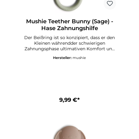
Mushie Teether Bunny (Sage) -
Hase Zahnungshilfe
Der Beißring ist so konzipiert, dass er den
Kleinen währendder schwierigen
Zahnungsphase ultimativen Komfort und
Erleichterung bietet. Er besteht aus
Hersteller:
mushie
lebensmittelechtem Silikon, ist sehr
langlebig und leicht zu reinigen.Mushie
Beißring - DetailsEmpfohlenes Alter: 3+
Monate Material: 100% lebensmittelechtes
Silikon CE-KennzeichnungPflegehinweise
für Mushie TeetherMit warmer Seifenlauge
reinigen und an der Luft trocknen lassen
9,99 €*