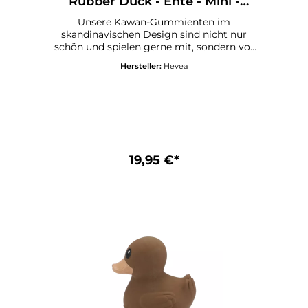
Rubber Duck - Ente - Mini -
Sandy Nude
Unsere Kawan-Gummienten im
skandinavischen Design sind nicht nur
schön und spielen gerne mit, sondern vor
allem auch natürliche und sichere
Hersteller:
Hevea
Badespielzeuge für Ihre Kleinen! Unsere
Kawan-Gummienten bestehen zu 100 %
aus Naturkautschuk, sind pflanzlich und
vegan zertifiziert, und unsere von der FDA
zugelassenen Farbpigmente sind ebenfalls
natürlich. Wichtig ist, dass wir unser
Badespielzeug so gestalten, dass es keine
Schimmelbildung im Inneren gibt und es
19,95 €*
leicht sauber zu halten ist. Deshalb haben
unsere Kawan-Enten ein einteiliges Design
ohne Löcher. Die Kawan-Gummienten –
Mini sind 8 cm groß und in vielen
fröhlichen Farben erhältlich! Jede Ente
wird von einem Kunsthandwerker
einzigartig von Hand bemalt. Eine
Gummientchen ist zwar das perfekte
Badespielzeug, aber die Kawan-Enten sind
auch außerhalb der Badewanne ein
lustiges Spielzeug! Nehmen Sie Ihre
Kawan-Gummienten mit zum Strand, zum