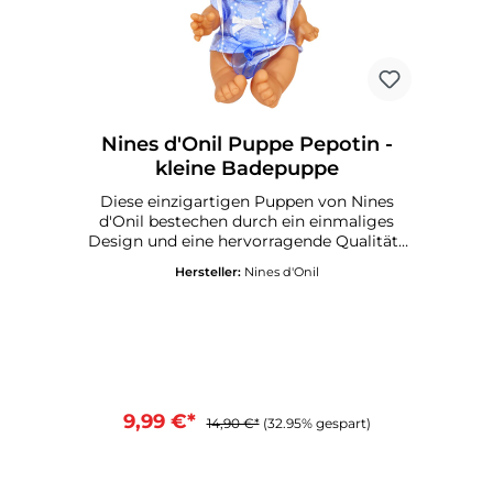
Nines d'Onil Puppe Pepotin -
kleine Badepuppe
Diese einzigartigen Puppen von Nines
d'Onil bestechen durch ein einmaliges
Design und eine hervorragende Qualität .
Alle Puppen werden in Spanien gefertigt
Hersteller:
Nines d'Onil
und und mit einem Qualitätssiegel
versandt. Körper aus VinylRiecht dezent
nach VanilleAufsteller in Form eines
Popcornbehälters enthalten Mit
SchnullerZum Baden geeignetGröße: ca.
21 cmMade in SpainEmpfohlen ab 3 Jahre
9,99 €*
14,90 €*
(32.95% gespart)