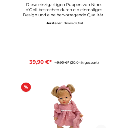
Diese einzigartigen Puppen von Nines
d'Onil bestechen durch ein einmaliges
Design und eine hervorragende Qualität .
Alle Puppen werden in Spanien
Hersteller:
Nines d'Onil
gefertigt.Körper aus VinylSpiegelbürste
im Lieferumfang enthaltenKann
stehenRiecht dezent nach VanilleGröße: ca.
30 cmMade in SpainKeine giftigen
Materialien
39,90 €*
49,90 €*
(20.04% gespart)
%