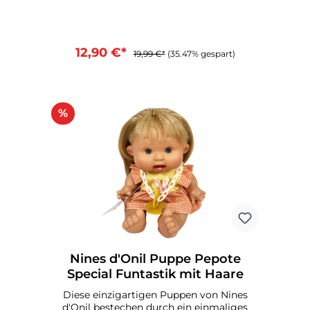
VanilleMit SchnullerGröße: ca. 25 cmMade
in SpainEmpfohlen ab 3 Jahre
12,90 €*
19,99 €*
(35.47% gespart)
%
Nines d'Onil Puppe Pepote
Special Funtastik mit Haare
Diese einzigartigen Puppen von Nines
d'Onil bestechen durch ein einmaliges