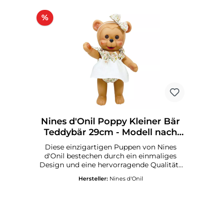
%
Nines d'Onil Poppy Kleiner Bär
Teddybär 29cm - Modell nach
Zufallsprinzip!
Diese einzigartigen Puppen von Nines
d'Onil bestechen durch ein einmaliges
Design und eine hervorragende Qualität .
Alle Puppen werden in Spanien
Hersteller:
Nines d'Onil
gefertigt.Die Nines D’Onil Bären sind
wahre Allrounder. Diese eignen sich
sowohl zum Spielen als auch zum
Sammeln. Diese aus weichem Vinyl
bestehenden Bären sind ideal für