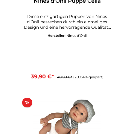
Nines d'Onil Puppe Celia
Diese einzigartigen Puppen von Nines
d'Onil bestechen durch ein einmaliges
Design und eine hervorragende Qualität .
Alle Puppen werden in Spanien
Hersteller:
Nines d'Onil
gefertigt.Celia mit ihren braunen Haaren
ist einfach nur zuckersüss. Liebevoll
angezogen mit einer Strumpfhose,
Strickpullover, Mütze und Schuhe.
Schnuller und Schnullerkette sind im
Lieferumfang selbstverständlich
dabei.Körper aus VinylRiecht dezent nach
VanilleGröße: ca. 30 cmMade in SpainKeine
39,90 €*
49,90 €*
(20.04% gespart)
giftigen Materialien
%