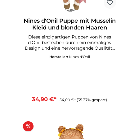
Nines d'Onil Puppe mit Musselin
Kleid und blonden Haaren
Diese einzigartigen Puppen von Nines
d'Onil bestechen durch ein einmaliges
Design und eine hervorragende Qualität .
Alle Puppen werden in Spanien gefertigt
Hersteller:
Nines d'Onil
.Körper aus VinylRiecht dezent nach
VanilleGröße: ca. 40 cmMade in
SpainKeine giftigen Materialien
34,90 €*
54,00 €*
(35.37% gespart)
%