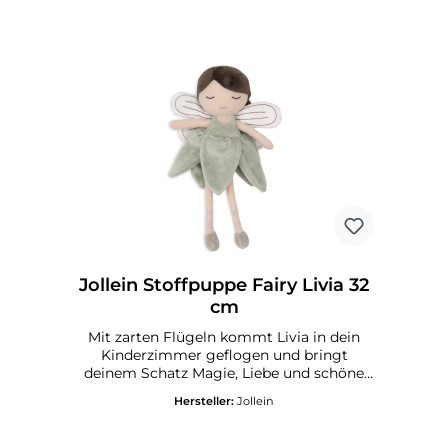
innen sorgen für ein sicheres und
kuscheliges Gefühl beim Spielen oder
Kuscheln. Dank der detailreichen
Verarbeitung ist Bunny Nola nicht nur ein
beliebtes Kuscheltier, sondern auch ein
wunderschönes Geschenk zur Geburt,
Taufe oder zum ersten Geburtstag. Ein
süßes Stricktier für alle, die Natürlichkeit,
Design und kindgerechte Materialien
schätzen. Farbe: Grau mit Rosa Kleid &
TütüMaße: 8 x 12 x 50 cmMaterialien: 100
% Baumwolle Material Füllung: 100 %
PolyesterPflegehinweis: Nur von Hand
waschen.
Jollein Stoffpuppe Fairy Livia 32
cm
Mit zarten Flügeln kommt Livia in dein
Kinderzimmer geflogen und bringt
deinem Schatz Magie, Liebe und schöne
Träume mit! Die süße Fee ist auf der
Hersteller:
Jollein
Suche nach einer neuen besten Freundin
und liebt Abenteuer, Ballett und
gemütliche Schmuseeinheiten. Diese