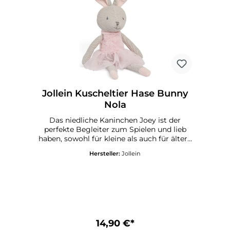
Stoffhase auch eine wunderschöne
Geschenkidee zur Geburt, Taufe oder als
liebevolle Aufmerksamkeit zur Babyparty.
Kombiniere ihn mit weiteren Jollein-
Produkten für ein stimmiges Geschenkset!
Farbe: GrauMaße: 8 x 12 x 50
cmMaterialien: 100 % Baumwolle Material
Füllung: 100 % PolyesterPflegehinweis:
Nur von Hand waschen.
Jollein Kuscheltier Hase Bunny
Nola
Das niedliche Kaninchen Joey ist der
perfekte Begleiter zum Spielen und lieb
haben, sowohl für kleine als auch für ältere
Kinder. Mit seinem charmanten rosa Tütü
Hersteller:
Jollein
und dem liebevoll gestrickten Design ist
der Hase Bunny Nola von Jollein ein echter
Blickfang im Kinderzimmer. Dieses 50 cm
große Kuscheltier eignet sich ideal als
Einschlafhilfe, Tröster oder ständiger
Spielkamerad. Die hochwertigen
Materialien wie weiche Baumwolle außen
und eine angenehme Polyesterfüllung
14,90 €*