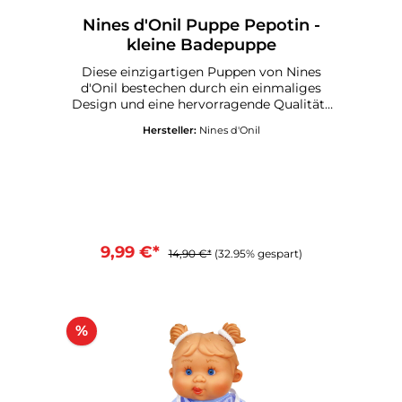
Nines d'Onil Puppe Pepotin -
kleine Badepuppe
Diese einzigartigen Puppen von Nines
d'Onil bestechen durch ein einmaliges
Design und eine hervorragende Qualität .
Alle Puppen werden in Spanien gefertigt
Hersteller:
Nines d'Onil
und und mit einem Qualitätssiegel
versandt. Körper aus VinylRiecht dezent
nach VanilleAufsteller in Form eines
Popcornbehälters enthalten Mit
SchnullerZum Baden geeignetGröße: ca.
21 cmMade in SpainEmpfohlen ab 3 Jahre
9,99 €*
14,90 €*
(32.95% gespart)
%