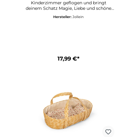
Kinderzimmer geflogen und bringt
deinem Schatz Magie, Liebe und schöne
Träume mit! Die süße Fee ist auf der
Hersteller:
Jollein
Suche nach einer neuen besten Freundin
und liebt Abenteuer, Ballett und
gemütliche Schmuseeinheiten. Diese
Stoffpuppe ist nicht nur bezaubernd
anzusehen, sondern auch wunderbar
weich – perfekt zum Kuscheln, Spielen und
Trösten. Mit viel Liebe zum Detail
gestaltet, trägt Mae ein zartes
17,99 €*
Blütenröckchen, bestickte Feenflügel und
rosafarbene Ballettschuhe. Ein treuer
Begleiter für Tag und Nacht. Stoffpuppe
'Fairy Mae' in Rosa von Jollein
Kuschelweich und detailverliebt mit
Blütenröckchen, bestickten Feenflügeln
und Balletschuhen Zum Spielen, Kuscheln
und Liebhaben Auf Sicherheit für dein Kind
getestet und CE-zertifiziert Für Babys ab
der Geburt geeignet Mit viel Sorgfalt und
Liebe von Jollein entworfen und
hergestellt Material: 100% Polyester
Pflegehinweis: Handwäsche