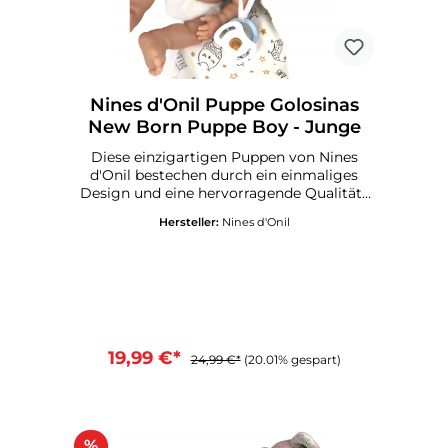
Nines d'Onil Puppe Golosinas
New Born Puppe Boy - Junge
Diese einzigartigen Puppen von Nines
d'Onil bestechen durch ein einmaliges
Design und eine hervorragende Qualität .
Alle Puppen werden in Spanien gefertigt
Hersteller:
Nines d'Onil
und und mit einem Qualitätssiegel
versandt. Körper aus VinylRiecht dezent
nach VanilleKommt in einem
Geschenkbox, incl. Decke, Outfit und
SchnullerGröße: ca. 25 cmMade in
SpainEmpfohlen ab 3 Jahre
19,99 €*
24,99 €*
(20.01% gespart)
%