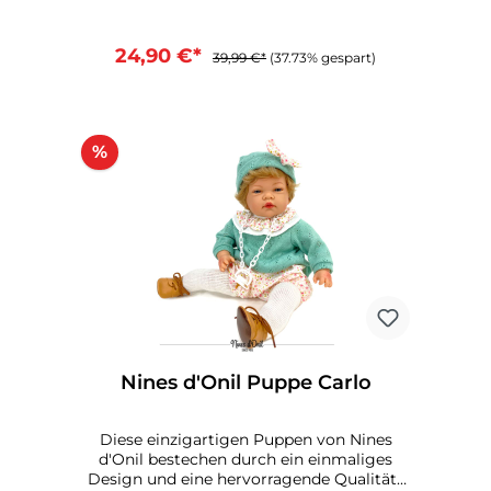
Rollenspiele und eröffnen Kindern
fantasievolle Abenteuer. Und gleichzeitig
sind sie auch begehrte Sammlerstücke für
24,90 €*
39,99 €*
(37.73% gespart)
Bärenliebhaber. In der umfangreichen
Nines D’Onil Kollektion finden Sie
garantiert das passende Geschenk für ein
Kind oder einen besonderen Bär für Ihr
%
Zuhause.Modell nach Zufallsprinzip!
Nines d'Onil Puppe Carlo
Diese einzigartigen Puppen von Nines
d'Onil bestechen durch ein einmaliges
Design und eine hervorragende Qualität .