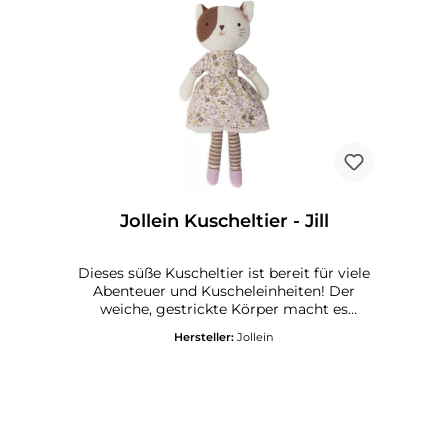
Jollein Kuscheltier - Jill
Dieses süße Kuscheltier ist bereit für viele
Abenteuer und Kuscheleinheiten! Der
weiche, gestrickte Körper macht es
besonders kuschelig, und da es aufrecht
Hersteller:
Jollein
sitzt, eignet es sich auch super als Deko
fürs Kinderzimmer. Der perfekte Begleiter
zum Spielen und Kuscheln!
Artikelnummer: 037-001-68152 EAN-Code:
8717329401495 Anzahl der Produkte pro
Box: 50 Materiaal samenstelling: Polyester