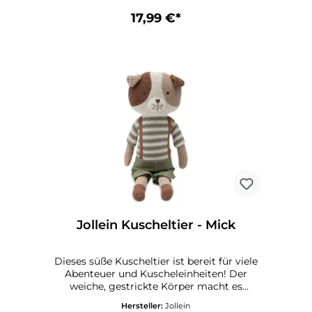
Gewicht der Verpackung: 119 gram
Gewicht des Produkts: 108 gram Produkt
17,99 €*
Höhe: 3 cm Produkt Breite: 15 cm Produkt
Länge: 40 cm Einstellbare Länge: Nein
Einstellbare Höhe: Nein Zertifikat Bio-
Baumwolle: Nein Zertifikat CE: Ja Zertifikat
GOTS: Nein FSC-Label: Nein
Jollein Kuscheltier - Mick
Dieses süße Kuscheltier ist bereit für viele
Abenteuer und Kuscheleinheiten! Der
weiche, gestrickte Körper macht es
besonders kuschelig, und da es aufrecht
Hersteller:
Jollein
sitzt, eignet es sich auch super als Deko