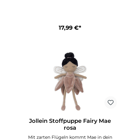
niedliche Feenpuppe ist nicht nur ein
liebevoller Begleiter im Alltag, sondern
auch ein besonderes Geschenk zur Geburt,
Taufe oder zum Geburtstag. Mit ihrer
sanften Farbgebung in Oliv fügt sie sich
17,99 €*
harmonisch in jedes Kinderzimmer ein
und regt die Fantasie deines Kindes an.
Ideal als erste Kuschelpuppe für Mädchen
und Jungen – weich, sicher und einfach
zauberhaft! Stoffpuppe 'Fairy Livia' in Oliv
von Jollein Kuschelweich und
detailverliebt mit Blütenröckchen,
bestickten Feenflügeln und Balletschuhen
Zum Spielen, Kuscheln und Liebhaben Auf
Sicherheit für dein Kind getestet und CE-
zertifiziert Für Babys ab der Geburt
geeignet Mit viel Sorgfalt und Liebe von
Jollein entworfen und hergestellt
Material: 100% Polyester
Pflegehinweis: Handwäsche
Jollein Stoffpuppe Fairy Mae
rosa
Mit zarten Flügeln kommt Mae in dein