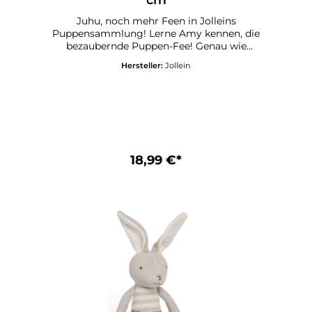
Juhu, noch mehr Feen in Jolleins
Puppensammlung! Lerne Amy kennen, die
bezaubernde Puppen-Fee! Genau wie
Daisy, Rose, Ella, Mae, Livia und Dave ist
Hersteller:
Jollein
Amy immer bereit für ein Abenteuer. Mit
ihrem leuchtend roten Haar, den
schimmernden Flügeln und dem
Zauberstab sieht sie wirklich bezaubernd
aus. Amy trägt ein wunderschönes grünes
Kleid in Form von Blütenblättern und
niedliche Ballerinas. Amys Zauberkraft?
Sie kann Dinge zum Leben erwecken!
18,99 €*
Lasse der Fantasie deiner Kinder freien
Lauf, so dass sie magische Abenteuer mit
Amy erleben können! Die süße Fee „Amy“
aus der Jollein-Kollektion ist die perfekte
Begleiterin für fantasievolle Rollenspiele
und liebevolle Kuscheleinheiten. Mit ihrem
blütenförmigen Kleid, den glänzenden
Flügeln und dem funkelnden Zauberstab
lädt sie Kinder ein, in magische Welten
einzutauchen. Die Puppe ist aus weichem
Polyester gefertigt und dadurch
angenehm zu halten – ideal für kleine