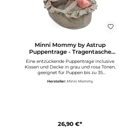
Minni Mommy by Astrup
Puppentrage - Tragentasche
Deluxe in grau 35 cm
Eine entzückende Puppentrage inclusive
Kissen und Decke in grau und rosa Tönen,
geeignet für Puppen bis zu 35
cm. Lieferung ohne
Hersteller:
Minni Mommy
Puppe!!Produktinformationen: Trage: 32 x
25 x 10 cmBettwaren: 31 x 23 cm
26,90 €*