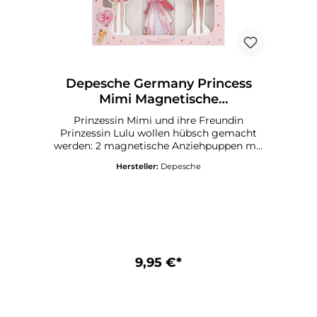
Depesche Germany Princess
Mimi Magnetische
Anziehpuppen
Prinzessin Mimi und ihre Freundin
Prinzessin Lulu wollen hübsch gemacht
werden: 2 magnetische Anziehpuppen mit
35 Teilen Kleidung und Accessoires.
Hersteller:
Depesche
Verpackt in einer Box mit zwei 2 runden
Ständern aus Holz zum Aufstellen der
Anziehpuppen. Empfohlen ab 3
Jahren.Länge: 3 cmBreite: 25.5 cmHöhe: 20
cmGewicht: 0.283
kgAltersempfehlung: 3Warnhinweise: Acht
ung! Erstickungsgefahr! Nicht für Kinder
unter 36 Monaten geeignet.
9,95 €*