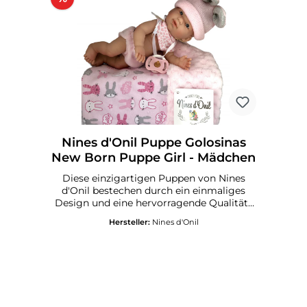
Nines d'Onil Puppe Golosinas
New Born Puppe Girl - Mädchen
Diese einzigartigen Puppen von Nines
d'Onil bestechen durch ein einmaliges
Design und eine hervorragende Qualität .
Alle Puppen werden in Spanien gefertigt
Hersteller:
Nines d'Onil
und und mit einem Qualitätssiegel
versandt. Körper aus VinylRiecht dezent
nach VanilleKommt in einem
Geschenkbox, incl. Decke, Outfit und
SchnullerGröße: ca. 25 cmMade in
SpainEmpfohlen ab 3 Jahre