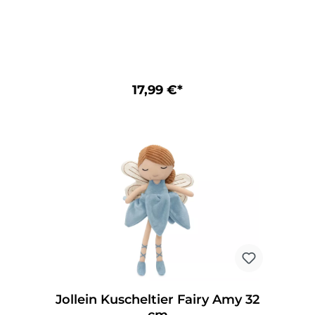
fürs Kinderzimmer. Der perfekte Begleiter
zum Spielen und Kuscheln!
Artikelnummer: 037-001-68151 EAN-Code:
8717329401488 Anzahl der Produkte pro
Box: 50 Materiaal samenstelling: Polyester
Gewicht der Verpackung: 133 gram
Gewicht des Produkts: 122 gram Produkt
17,99 €*
Höhe: 3 cm Produkt Breite: 15 cm Produkt
Länge: 40 cm Einstellbare Länge: Nein
Einstellbare Höhe: Nein Zertifikat Bio-
Baumwolle: Nein Zertifikat CE: Ja Zertifikat
GOTS: Nein FSC-Label: Nein
Jollein Kuscheltier Fairy Amy 32
cm