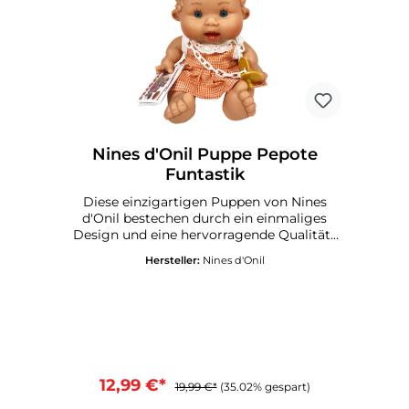
Nines d'Onil Puppe Pepote
Funtastik
Diese einzigartigen Puppen von Nines
d'Onil bestechen durch ein einmaliges
Design und eine hervorragende Qualität .
Alle Puppen werden in Spanien gefertigt
Hersteller:
Nines d'Onil
und und mit einem Qualitätssiegel
versandt. Körper aus VinylRiecht dezent
nach VanilleMit SchnullerZum Baden
geeignetGröße: ca. 25 cmMade in
SpainEmpfohlen ab 3 Jahre
12,99 €*
19,99 €*
(35.02% gespart)