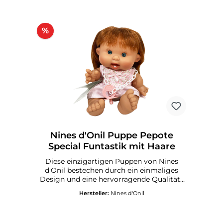
%
Nines d'Onil Puppe Pepote
Special Funtastik mit Haare
Diese einzigartigen Puppen von Nines
d'Onil bestechen durch ein einmaliges
Design und eine hervorragende Qualität .
Alle Puppen werden in Spanien gefertigt
Hersteller:
Nines d'Onil
und und mit einem Qualitätssiegel
versandt. Körper aus Vinylmit Haare und
HaarschmuckRiecht dezent nach