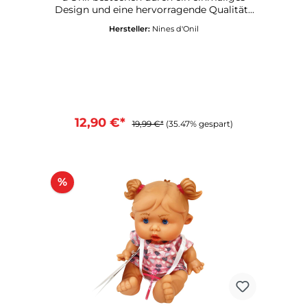
Design und eine hervorragende Qualität .
Alle Puppen werden in Spanien gefertigt
Hersteller:
Nines d'Onil
und und mit einem Qualitätssiegel
versandt. Körper aus Vinylmit Haare und
HaarschmuckRiecht dezent nach
VanilleMit SchnullerGröße: ca. 25 cmMade
in SpainEmpfohlen ab 3 Jahre
12,90 €*
19,99 €*
(35.47% gespart)
%