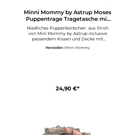
Minni Mommy by Astrup Moses
Puppentrage Tragetasche mit
Bettwäsche
Niedliches Puppenkörbchen aus Stroh
von Mini Mommy by Astrup inclusive
passendem Kissen und Decke mit
Blümchen. Geeignet für Puppen bis 35 cm
Hersteller:
Minni Mommy
.Maße: 35 x 18 x 12 cmAb 3 Jahren
geeignetDie Puppe ist nicht im
Lieferumfang.
24,90 €*