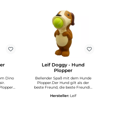
per
Leif Doggy - Hund
Plopper
dem Dino
Bellender Spaß mit dem Hunde
ir.
Plopper.Der Hund gilt als der
Plopper-
beste Freund, die beste Freundin
des Menschen. Der Hund - Doggy
Hersteller:
Leif
ähnen
bringt Schwung in seinen besten
Freund, seine beste Freundin, denn
ung und
hier geht das Ballspiel mal anders:
it
Hier schießt der Hund, Laufen und