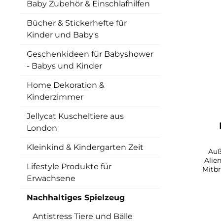
Baby Zubehör & Einschlafhilfen
Bücher & Stickerhefte für
Kinder und Baby's
Geschenkideen für Babyshower
- Babys und Kinder
Home Dekoration &
Kinderzimmer
Jellycat Kuscheltiere aus
London
Kleinkind & Kindergarten Zeit
Auß
Alie
Lifestyle Produkte für
Mitbr
Erwachsene
Spiel!
laden
die se
Nachhaltiges Spielzeug
ziel
kräfti
Antistress Tiere und Bälle