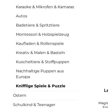
Mons
Sc
Karaoke & Mikrofen & Kamaras
rasa
Wesse
Autos
ins 
weites
Badetiere & Spritztiere
Ein M
Mons
Montessori & Holzspielzeug
Ex
Spaß
Kaufladen & Rollenspiele
Mit
Kreativ & Malen & Basteln
Lieb
Raum
Kuscheltiere & Stoffpuppen
197
ges
Nachhaltige Puppen aus
un
Europa
erfor
„Voya
Knifflige Spiele & Puzzle
weite
L
Objek
Ostern
geb
ein
Magis
Schulkind & Teenager
Ei