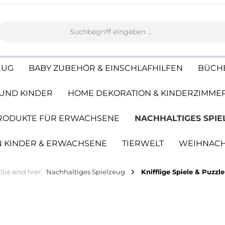
EUG
BABY ZUBEHÖR & EINSCHLAFHILFEN
BÜCHE
UND KINDER
HOME DEKORATION & KINDERZIMME
PRODUKTE FÜR ERWACHSENE
NACHHALTIGES SPIE
 KINDER & ERWACHSENE
TIERWELT
WEIHNAC
Sie sind hier:
Nachhaltiges Spielzeug
Knifflige Spiele & Puzzle