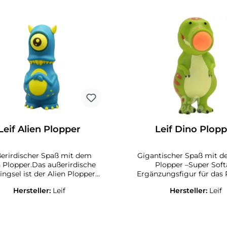
Leif Alien Plopper
Leif Dino Plop
erirdischer Spaß mit dem
Gigantischer Spaß mit 
n Plopper.Das außerirdische
Plopper –Super Softa
ingsel ist der Alien Plopper-
Ergänzungsfigur für das 
 Dem Alien den Ball ins Auge
SpielDer Dino Plopper wirkt mit
Hersteller:
Leif
Hersteller:
Leif
, auf das Ziel (am besten auf
seinen gefletschten Z
parat erhältliche Zielscheibe)
furchterregend, aber doch wieder
en und, mit einem schnellen
lieblich in seiner Halt
gen Druck auf das Opto Alien
seinem urzeitlichen Look. Dam