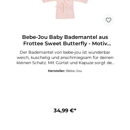
Bebe-Jou Baby Bademantel aus
Frottee Sweet Butterfly - Motiv
Schmetterling
Der Bademantel von bebe-jou ist wunderbar
weich, kuschelig und anschmiegsam für deinen
kleinen Schatz. Mit Gürtel und Kapuze sorgt der
Bademantel für einen optimalen Passform und
Hersteller:
Bebe-Jou
Komfort. Der Bademantel ist ideal für zuhause,
das Schwimmbad oder für den Urlaub &
Stand. Der Bademantel besteht aus 100 %
Baumwolle und hat eine süsse Stickerei.Grösse:
86 - 92Maschinenwaschbar bei 40 Grad -
Trocknergeeignet
34,99 €*