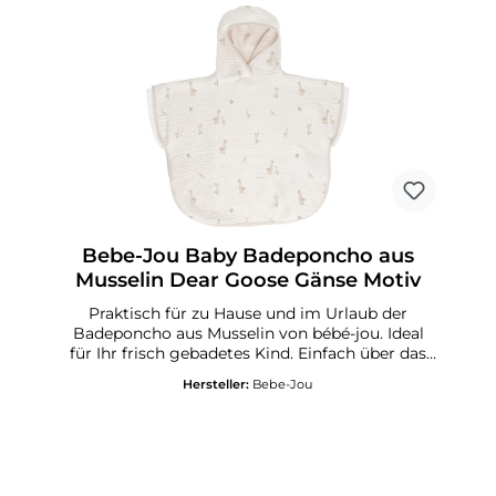
Bebe-Jou Baby Badeponcho aus
Musselin Dear Goose Gänse Motiv
Praktisch für zu Hause und im Urlaub der
Badeponcho aus Musselin von bébé-jou. Ideal
für Ihr frisch gebadetes Kind. Einfach über das
Köpfchen ziehen und schon bleibt Ihr Schatz
Hersteller:
Bebe-Jou
angenehm warm. Die empfindlichen Ohren und
das Köpfchen sind immer geschützt. Sehr schön
ist, dass die Bewegungsfreiheit für Arme und
Beine erhalten bleibt. Obwohl es den Poncho
nur in einer Größe gibt, können die Kleinen
schön hineinwachsen. Größe 86/92. Erhältlich in