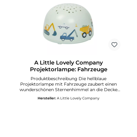
A Little Lovely Company
Projektorlampe: Fahrzeuge
Produktbeschreibung Die hellblaue
Projektorlampe mit Fahrzeuge zaubert einen
wunderschönen Sternenhimmel an die Decke
Ihres Kinderzimmers. Die Lampe ist kabellos
Hersteller:
A Little Lovely Company
und daher leicht mitzunehmen oder zu
bewegen. Mit dem Schalter können Sie ganz
einfach zwischen verschiedenen Sternenfarben
wechseln: Regenbogenfarben, Orange, Grün
oder Blau. Dank des praktischen Timers schaltet
sich die Projektorlampe nach 30 Minuten
automatisch aus.Laden Sie das Handbuch hier