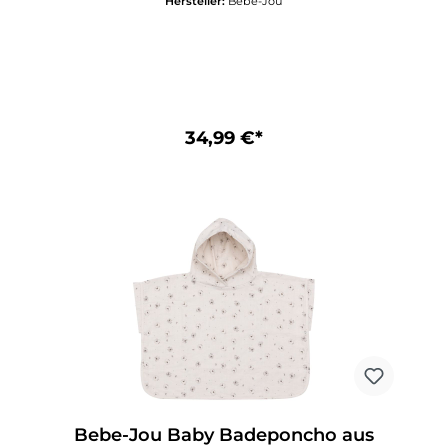
Hersteller:
Bebe-Jou
angenehm warm. Die empfindlichen Ohren und
das Köpfchen sind immer geschützt. Sehr schön
ist, dass die Bewegungsfreiheit für Arme und
Beine erhalten bleibt. Obwohl es den Poncho
nur in einer Größe gibt, können die Kleinen
schön hineinwachsen. Größe 86/92. Erhältlich in
verschiedenen Designs.100% Baumwolle
34,99 €*
Bebe-Jou Baby Badeponcho aus