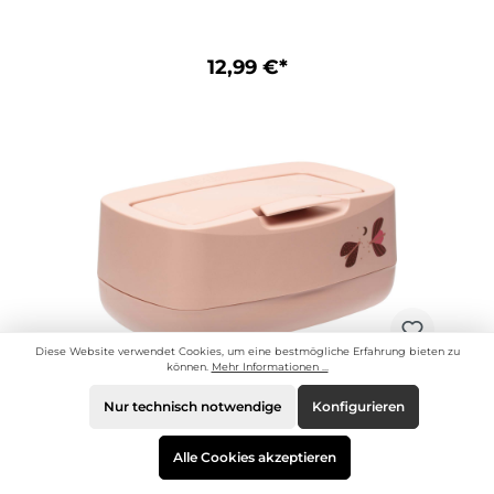
12,99 €*
Diese Website verwendet Cookies, um eine bestmögliche Erfahrung bieten zu
können.
Mehr Informationen ...
Bebe-Jou Baby Feuchttücherbox
Nur technisch notwendige
Konfigurieren
Sweet Butterfly Schmetterling Motiv
Die neuen Feuchttücherboxen von bebe-jou
Alle Cookies akzeptieren
haben einen modernen Look bekommen. Die
Oberfläche ist seidenweich, die spezielle