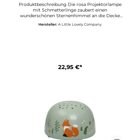
Produktbeschreibung Die rosa Projektorlampe
mit Schmetterlinge zaubert einen
wunderschönen Sternenhimmel an die Decke
Ihres Kinderzimmers. Die Lampe ist kabellos
Hersteller:
A Little Lovely Company
und daher leicht mitzunehmen oder zu
bewegen. Mit dem Schalter können Sie ganz
einfach zwischen verschiedenen Sternenfarben
wechseln: Regenbogenfarben, Orange, Grün
oder Blau. Dank des praktischen Timers schaltet
sich die Projektorlampe nach 30 Minuten
automatisch aus.Laden Sie das Handbuch hier
herunter. Spezifikationen Produktcode:
22,95 €*
PLBFMC12 Maße: 14 x 9 x 14 cm Farbe: Altrosa
Material: ABS Betrieb mit drei AAA-Batterien
(nicht im Lieferumfang enthalten), Mit
praktischer Timer-Funktion (30 Minuten)