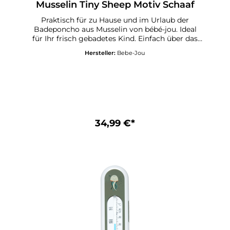
Musselin Tiny Sheep Motiv Schaaf
Praktisch für zu Hause und im Urlaub der
Badeponcho aus Musselin von bébé-jou. Ideal
für Ihr frisch gebadetes Kind. Einfach über das
Köpfchen ziehen und schon bleibt Ihr Schatz
Hersteller:
Bebe-Jou
angenehm warm. Die empfindlichen Ohren und
das Köpfchen sind immer geschützt. Sehr schön
ist, dass die Bewegungsfreiheit für Arme und
Beine erhalten bleibt. Obwohl es den Poncho
nur in einer Größe gibt, können die Kleinen
schön hineinwachsen. Größe 86/92. Erhältlich in
verschiedenen Designs.100% Baumwolle
34,99 €*