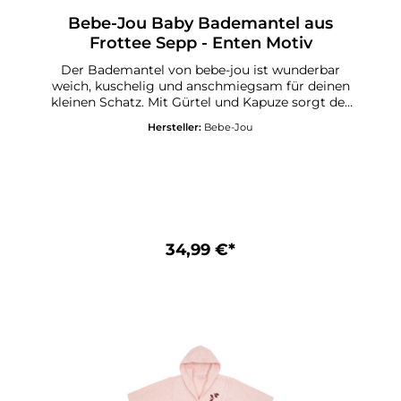
Bebe-Jou Baby Bademantel aus
Frottee Sepp - Enten Motiv
Der Bademantel von bebe-jou ist wunderbar
weich, kuschelig und anschmiegsam für deinen
kleinen Schatz. Mit Gürtel und Kapuze sorgt der
Bademantel für einen optimalen Passform und
Hersteller:
Bebe-Jou
Komfort. Der Bademantel ist ideal für zuhause,
das Schwimmbad oder für den Urlaub &
Stand. Der Bademantel besteht aus 100 %
Baumwolle und hat eine süsse Stickerei.Grösse:
86 - 92Maschinenwaschbar bei 40 Grad -
Trocknergeeignet
34,99 €*