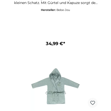
kleinen Schatz. Mit Gürtel und Kapuze sorgt der
Bademantel für einen optimalen Passform und
Hersteller:
Bebe-Jou
Komfort. Der Bademantel ist ideal für zuhause,
das Schwimmbad oder für den Urlaub &
Stand. Der Bademantel besteht aus 100 %
Baumwolle und hat eine süsse Stickerei.Grösse:
86 - 92Maschinenwaschbar bei 40 Grad -
Trocknergeeignet
34,99 €*