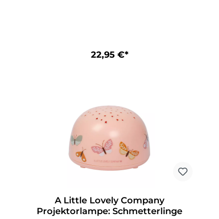
ganz einfach zwischen verschiedenen
Sternenfarben wechseln: Regenbogenfarben,
Orange, Grün oder Blau. Der praktische Timer
schaltet die Projektorlampe nach 30 Minuten
automatisch ab. Laden Sie das
Handbuch hier herunter. Spezifikationen
Produktcode: PLCLPI03 Maße: 14 x 9 x 14 cm
22,95 €*
Farbe: Rosa Material: ABS Betrieb mit drei AAA-
Batterien (nicht im Lieferumfang enthalten), Mit
praktischer Timer-Funktion (30 Minuten)
A Little Lovely Company
Projektorlampe: Schmetterlinge