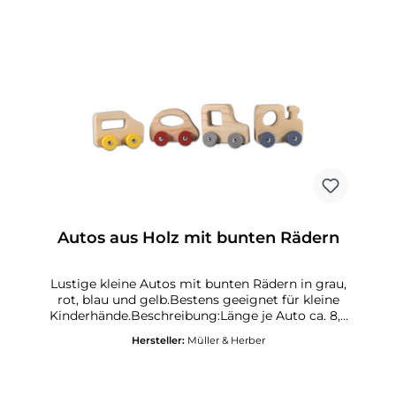
Dunkelblau Material: ABS Betrieb mit drei AAA-
Batterien (nicht im Lieferumfang enthalten),
mit praktischer Timer-Funktion (30 Minuten)
Autos aus Holz mit bunten Rädern
Lustige kleine Autos mit bunten Rädern in grau,
rot, blau und gelb.Bestens geeignet für kleine
Kinderhände.Beschreibung:Länge je Auto ca. 8,5
cmGeeignet für alle AltersgruppenCE zertifiert
Hersteller:
Müller & Herber