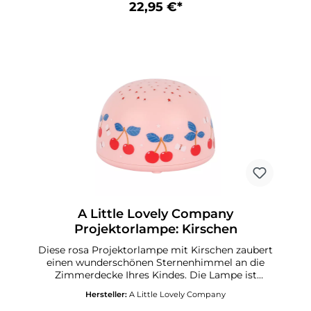
herunter. Spezifikationen Produktcode:
22,95 €*
PLCAMI17 Maße: 14 x 9 x 14 cm Farbe: Hellblau
Material: ABS Betrieb mit drei AAA-Batterien
(nicht im Lieferumfang enthalten), Mit
praktischer Timer-Funktion (30 Minuten)
A Little Lovely Company
Projektorlampe: Kirschen
Diese rosa Projektorlampe mit Kirschen zaubert
einen wunderschönen Sternenhimmel an die
Zimmerdecke Ihres Kindes. Die Lampe ist
kabellos und lässt sich daher leicht
Hersteller:
A Little Lovely Company
transportieren. Mit dem Schalter können Sie