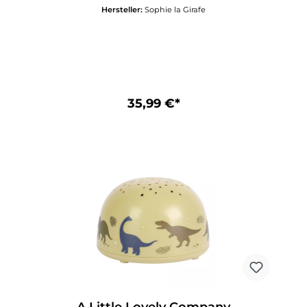
aus dem Klassiker Sophie la girafe und einer
Hersteller:
Sophie la Girafe
Sophie la girafe Plüschrassel mit Quietsche. Als
Willkommensgruß und Talisman zur Geburt ist
Sophie la girafe seit fast 60 Jahren ein echter
Klassiker - und die Babys lieben sie! Sie regt alle
Sinne der Neugeborenen an und beruhigt, wenn
die ersten Zähnchen kommen. Sophies Form
und Größe von 18 cm sind ideal für die kleinen
Babyhände. Sie ist sehr leicht, und ihre langen
35,99 €*
Beine und der Hals sind einfach für das Baby zu
greifen, schon von den ersten Tagen an. Sie ist
nur mit Lebensmittelfarbe bemalt und weist die
gleichen Eigenschaften eines Babyschnullers
auf. Sie ist also absolut unbedenklich. Als
perfekte Ergänzung gibt es den Sophie la girafe
Beißring, ebenfalls aus 100% Naturkautschuk,
dazu. Ab Geburt. Material: 100% Naturkautschuk
Maße: Sophie ca. 18 x 10 x 5 cm; Beißring ca. 11 x
10 cm Reinigung: Keine
Hochtemperatursterilisierung. Nicht in der
Spülmaschine reinigen. Nur mit einem feuchten
Tuch abwischen. Die Details und Farben des
Inhalts können unterschiedlich ausfallen.
Warnhinweise: ACHTUNG! Alle Verpackungen
und Befestigungen vor Gebrauch entfernen.