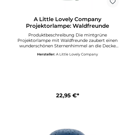
A Little Lovely Company
Projektorlampe: Waldfreunde
Produktbeschreibung Die mintgrüne
Projektorlampe mit Waldfreunde zaubert einen
wunderschönen Sternenhimmel an die Decke
Ihres Kinderzimmers. Die Lampe ist kabellos
Hersteller:
A Little Lovely Company
und daher leicht mitzunehmen oder zu
bewegen. Mit dem Schalter können Sie ganz
einfach zwischen verschiedenen Sternenfarben
wechseln: Regenbogenfarben, Orange, Grün
oder Blau. Dank des praktischen Timers schaltet
sich die Projektorlampe nach 30 Minuten
automatisch aus.Laden Sie das Handbuch hier
herunter. Spezifikationen Produktcode:
22,95 €*
PLFFMC18 Maße: 14 x 9 x 14 cm Farbe: Minzgrün
Material: ABS Betrieb mit drei AAA-Batterien
(nicht im Lieferumfang enthalten), mit
praktischer Timer-Funktion (30 Minuten)