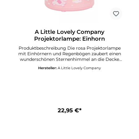
A Little Lovely Company
Projektorlampe: Einhorn
Produktbeschreibung Die rosa Projektorlampe
mit Einhörnern und Regenbögen zaubert einen
wunderschönen Sternenhimmel an die Decke
Ihres Kinderzimmers. Die Lampe ist kabellos
Hersteller:
A Little Lovely Company
und daher leicht mitzunehmen oder zu
bewegen. Mit dem Schalter können Sie ganz
einfach zwischen verschiedenen Sternenfarben
wechseln: Regenbogenfarben, Orange, Grün
oder Blau. Dank des praktischen Timers schaltet
sich die Projektorlampe nach 30 Minuten
automatisch aus.Laden Sie das Handbuch hier
herunter. Spezifikationen Produktcode:
22,95 €*
PLUNPI05 Maße: 14 x 9 x 14 cm Farbe: Rosa
Material: ABS Betrieb mit drei AAA-Batterien
(nicht im Lieferumfang enthalten), Mit
praktischer Timer-Funktion (30 Minuten)