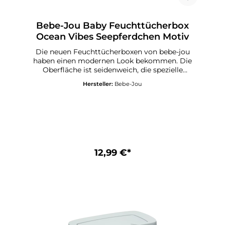
Bebe-Jou Baby Feuchttücherbox
Ocean Vibes Seepferdchen Motiv
Die neuen Feuchttücherboxen von bebe-jou
haben einen modernen Look bekommen. Die
Oberfläche ist seidenweich, die spezielle
Aufklapptechnick sorgt für das leichte
Hersteller:
Bebe-Jou
Entnehmen der Feuchttücher mit einer Hand.
und verhindert dass die Tücher
austrocknen.Geeignet für alle
Feuchttüchermarken.
12,99 €*