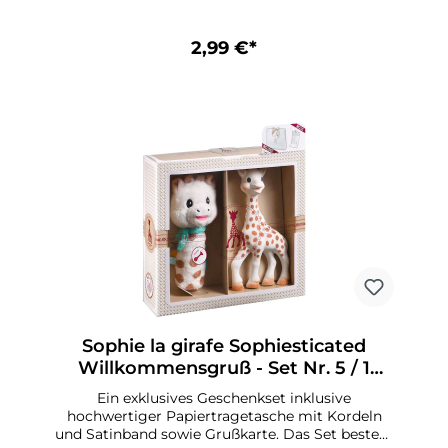
2,99 €*
Sophie la girafe Sophiesticated
Willkommensgruß - Set Nr. 5 / 1
Sophie la girafe mit 1 Plüschrasse
Ein exklusives Geschenkset inklusive
hochwertiger Papiertragetasche mit Kordeln
und Satinband sowie Grußkarte. Das Set besteht