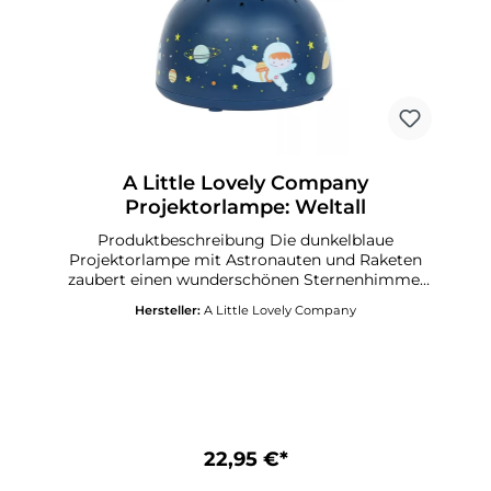
A Little Lovely Company
Projektorlampe: Weltall
Produktbeschreibung Die dunkelblaue
Projektorlampe mit Astronauten und Raketen
zaubert einen wunderschönen Sternenhimmel
an die Decke Ihres Kinderzimmers. Die Lampe
Hersteller:
A Little Lovely Company
ist kabellos und daher leicht mitzunehmen oder
zu bewegen. Mit dem Schalter können Sie ganz
einfach zwischen verschiedenen Sternenfarben
wechseln: Regenbogenfarben, Orange, Grün
oder Blau. Dank des praktischen Timers schaltet
sich die Projektorlampe nach 30 Minuten
automatisch aus.Laden Sie das Handbuch hier
herunter. Spezifikationen Produktcode:
22,95 €*
PLSPBU14 Maße: 14 x 9 x 14 cm Farbe: