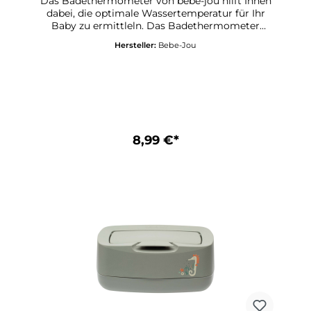
Das Badethermometer von bébé-jou hilft Ihnen
dabei, die optimale Wassertemperatur für Ihr
Baby zu ermittleln. Das Badethermometer
misst besonders Exakt und die Mess-Skala ist
Hersteller:
Bebe-Jou
sicher im Gehäuse eingelassen.Abmessung: 16,5
cm x 5 cm x 1,3 cm
8,99 €*