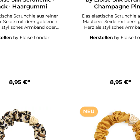
ack · Haargummi
Champagne Pin
Haargummi
tische Scrunchie aus reiner
Das elastische Scrunchie a
r Seide mit dem goldenen
Maulbeer Seide mit dem 
s stylisches Armband oder
Herz als stylisches Armb
es Accessoire im Haar.Die
schickes Accessoire im H
eller:
by Eloise London
Hersteller:
by Eloise L
 London Seiden Scrunchies
ByEloise London Seiden S
 goldenen Herz halten die
mit dem goldenen Herz ha
tylisch und haarschonend
Haare stylisch und haar
n. Die Haargummis sehen
zusammen. Die Haargumm
s Armband am Handgelenk
auch als Armband am Ha
us.Ein must-have für alle
toll aus.Ein must-have f
kleinen und großen
kleinen und große
!Suchen Sie das geeignete
Mädchen!Suchen Sie das g
8,95 €*
8,95 €*
nd für Yoga, Sport oder
Haarband für Yoga, Spo
der für festliche Anlässe wie
Fitness oder für festliche A
stagsparty, Familienfeste
Geburtstagsparty, Famili
r ein Geschenk?Wir haben
oder für ein Geschenk?W
arschmuck von ByEloise
es!Haarschmuck von By
NEU
London!
London!