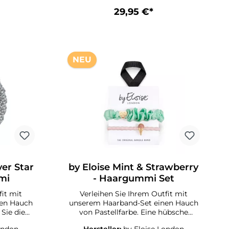
aken sich
sind sanft zum Haar, verhaken sich
29,95 €*
 sicher an
nicht und halten Ihre Frisur sicher an
Geschmack
Ort und Stelle.Für jeden Geschmack
bei – für
ist das passende Design dabei – für
Farbe und
jedes Outfit die passende Farbe und
der passende Stil!
NEU
ver Star
by Eloise Mint & Strawberry
mi
- Haargummi Set
fit mit
Verleihen Sie Ihrem Outfit mit
nen Hauch
unserem Haarband-Set einen Hauch
 Sie die
von Pastellfarbe. Eine hübsche
ertigen
Kombination aus goldenem Herz-