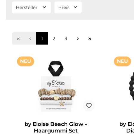
Hersteller
Preis
1
2
3
NEU
NEU
by Eloise Beach Glow -
by El
Haargummi Set
Di