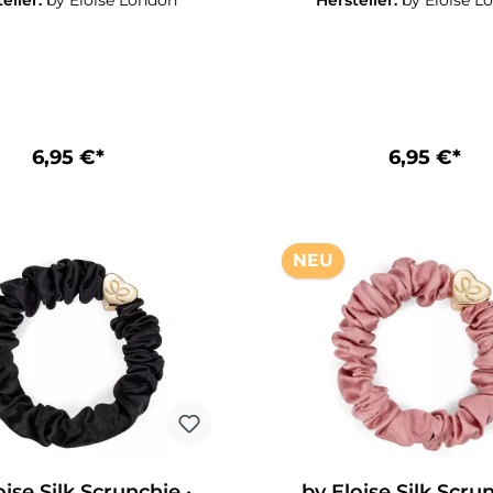
eller:
by Eloise London
Hersteller:
by Eloise L
soires, das gleichzeitig als
Haaraccessoires, das gleich
er Armreif dient. Bangle
stilvoller Armreif dient. Bangle
ds sind langlebig und
Bands sind langlebig
ässig, bleiben stabil und
zuverlässig, bleiben sta
Das gewebte Band ist sanft
dehnbar. Das gewebte Band
r, verzieht sich nicht und
zum Haar, verzieht sich n
re Frisur sicher an Ort und
hält Ihre Frisur sicher an
. Für jeden Geschmack das
Stelle. Für jeden Geschm
6,95 €*
6,95 €*
 Design – für jedes Outfit
passende Design – für jed
passende Farbe und den
die passende Farbe un
passenden Stil!
passenden Stil!
NEU
oise Silk Scrunchie ·
by Eloise Silk Scrun