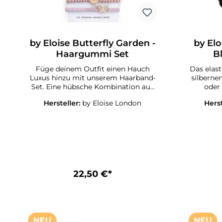
by Eloise Butterfly Garden -
by Elo
Haargummi Set
Bl
Füge deinem Outfit einen Hauch
Das elas
Luxus hinzu mit unserem Haarband-
silberne
Set. Eine hübsche Kombination aus
oder
Gold Heart Silk Scrunchie Iced Latte,
Haar.Die 
Hersteller:
by Eloise London
Herst
Metallic Gold Circle Blossom und
Collect
Bling Butterfly Soft Pink. Erlebe die
Haare 
Sanftheit dieser Premium-
zusam
Haaraccessoires, die auch als stilvolle
Handgele
Armreifen funktionieren. Bangle
für 
Bands sind langlebig und
Fash
zuverlässig, bleiben stark und
geeignete
elastisch. Die Bänder schonen das
Fitness o
22,50 €*
Haar und ziehen nicht, sodass deine
Geburt
Frisur sicher sitzt. Es gibt Designs
oder fü
für jeden – eine Farbe und
haben e
Stilvariante für jedes Outfit!
NEU
NEU