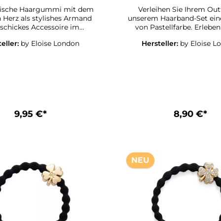
Haargummi
Haargummi
tische Haargummi mit dem
Verleihen Sie Ihrem Out
n Herz als stylishes Armand
unserem Haarband-Set ei
 schickes Accessoire im
von Pastellfarbe. Erleben
ByEloise London Silver Star
Weichheit dieses hochw
eller:
by Eloise London
Hersteller:
by Eloise L
ion Haargummis halten die
Haaraccessoires, das gleich
stylish und haarschonend
stilvoller Armreif dient. Bangle
men und sehen auch am
Bands sind langlebig
nk toll aus. Ein must-have
zuverlässig, bleiben sta
alle kleinen und großen
dehnbar. Das gewebte Band
ionistas!Suchen Sie das
zum Haar, verzieht sich n
 Accesoire für Yoga, Sport,
hält Ihre Frisur sicher an
der für festliche Anlässe wie
Stelle. Für jeden Geschm
9,95 €*
8,90 €*
stagsparty, Familienfeste
passende Design – für jed
r ein kleines Geschenk?Wir
die passende Farbe un
s! Unsere ByEloise London
passenden Stil!
Banglebands!
NEU