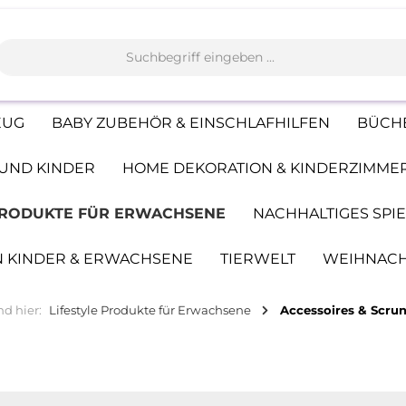
EUG
BABY ZUBEHÖR & EINSCHLAFHILFEN
BÜCHE
UND KINDER
HOME DEKORATION & KINDERZIMME
PRODUKTE FÜR ERWACHSENE
NACHHALTIGES SPI
 KINDER & ERWACHSENE
TIERWELT
WEIHNAC
nd hier:
Lifestyle Produkte für Erwachsene
Accessoires & Scru