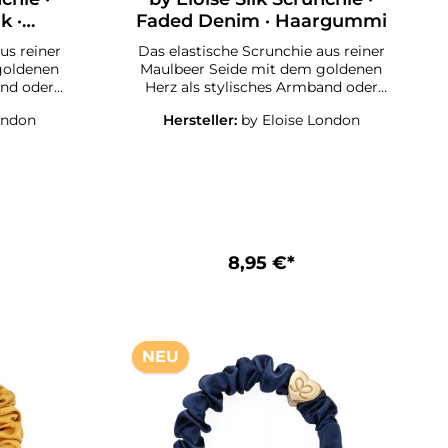
k ·
Faded Denim · Haargummi
us reiner
Das elastische Scrunchie aus reiner
goldenen
Maulbeer Seide mit dem goldenen
and oder
Herz als stylisches Armband oder
aar.Die
schickes Accessoire im Haar.Die
ondon
Hersteller:
by Eloise London
crunchies
ByEloise London Seiden Scrunchies
lten die
mit dem goldenen Herz halten die
schonend
Haare stylisch und haarschonend
is sehen
zusammen. Die Haargummis sehen
ndgelenk
auch als Armband am Handgelenk
ür alle
toll aus.Ein must-have für alle
n
kleinen und großen
eeignete
Mädchen!Suchen Sie das geeignete
8,95 €*
rt oder
Haarband für Yoga, Sport oder
nlässe wie
Fitness oder für festliche Anlässe wie
enfeste
Geburtstagsparty, Familienfeste
ir haben
oder für ein Geschenk?Wir haben
Eloise
es!Haarschmuck von ByEloise
NEU
London!