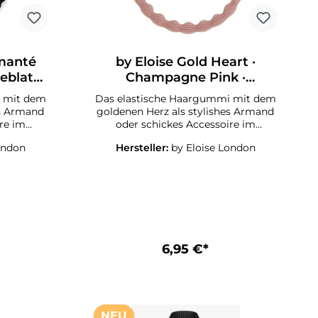
amanté
by Eloise Gold Heart ·
eblatt ·
Champagne Pink ·
Haargummi
i mit dem
Das elastische Haargummi mit dem
es Armand
goldenen Herz als stylishes Armand
re im
oder schickes Accessoire im
ilver Star
Haar.Die ByEloise London Silver Star
ondon
Hersteller:
by Eloise London
lten die
Collection Haargummis halten die
chonend
Haare stylish und haarschonend
uch am
zusammen und sehen auch am
must-have
Handgelenk toll aus. Ein must-have
roßen
für alle kleinen und großen
e das
Fashionistas!Suchen Sie das
ga, Sport,
geeignete Haarband für Yoga, Sport
nlässe wie
oder Fitness oder für festliche
6,95 €*
enfeste
Anlässe wie Geburtstagsparty,
henk?Wir
Familienfeste oder für ein
e London
Geschenk?Wir haben
es!Haarschmuck von ByEloise
London!
NEU