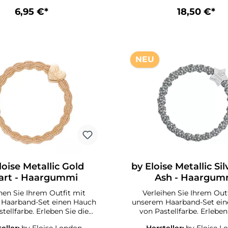
der für festliche Anlässe wie
sind sanft zum Haar, verh
6,95 €*
18,50 €*
stagsparty, Familienfeste
nicht und halten Ihre Frisur
r ein kleines Geschenk?Wir
Ort und Stelle.Für jeden 
s! Unsere ByEloise London
ist das passende Design da
Banglebands!
jedes Outfit die passende 
der passende Stil!
NEU
loise Metallic Gold
by Eloise Metallic Sil
art - Haargummi
Ash - Haargum
hen Sie Ihrem Outfit mit
Verleihen Sie Ihrem Out
Haarband-Set einen Hauch
unserem Haarband-Set ei
tellfarbe. Erleben Sie die
von Pastellfarbe. Erleben
eit dieses hochwertigen
Weichheit dieses hochw