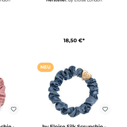
ondon
Hersteller:
by Eloise London
zeitig als
Seiden-Haargummi in Minze und
Erdbeereis.Erleben Sie die Weichheit
 und
dieser hochwertigen
bil und
Haaraccessoires, die gleichzeitig als
 ist sanft
stylische Armreifen dienen. Die
icht und
Armreifen sind langlebig und
 Ort und
zuverlässig, stabil und dehnbar. Sie
ack das
sind sanft zum Haar, verhaken sich
18,50 €*
es Outfit
nicht und halten Ihre Frisur sicher an
d den
Ort und Stelle.Für jeden Geschmack
ist das passende Design dabei – für
jedes Outfit die passende Farbe und
der passende Stil!
NEU
chie ·
by Eloise Silk Scrunchie ·