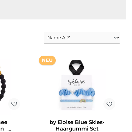
NEU
Bee
by Eloise Blue Skies-
n -
Haargummi Set