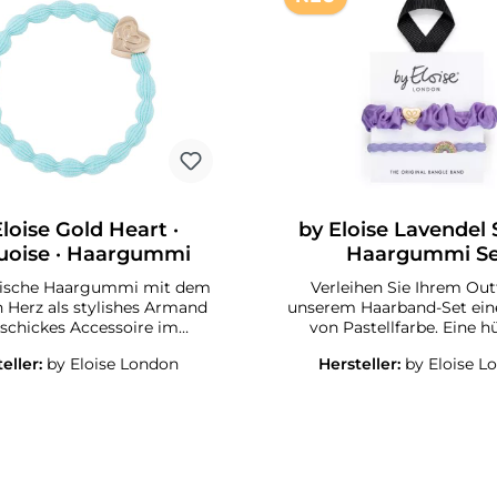
loise Gold Heart ·
by Eloise Lavendel 
uoise · Haargummi
Haargummi Se
tische Haargummi mit dem
Verleihen Sie Ihrem Out
 Herz als stylishes Armand
unserem Haarband-Set ei
 schickes Accessoire im
von Pastellfarbe. Eine 
ByEloise London Silver Star
Kombination aus Gold He
eller:
by Eloise London
Hersteller:
by Eloise L
ion Haargummis halten die
Scrunchie Lilac und R
stylish und haarschonend
LavenderErleben Sie die 
men und sehen auch am
dieser hochwertig
nk toll aus. Ein must-have
Haaraccessoires, die gleich
alle kleinen und großen
stylische Armreifen dienen.
ionistas!Suchen Sie das
Armreifen sind langleb
 Accesoire für Yoga, Sport,
zuverlässig, stabil und deh