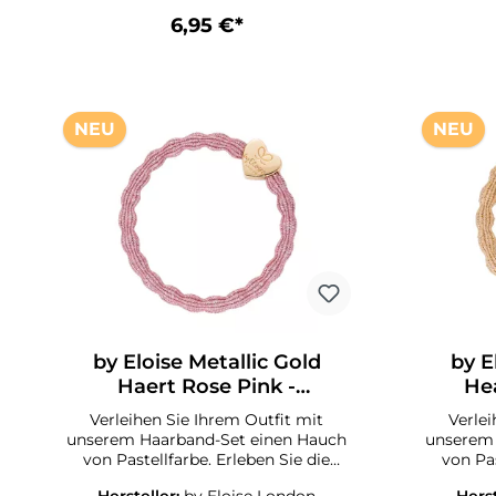
Fitness oder für festliche Anlässe wie
Fitness o
6,95 €*
Geburtstagsparty, Familienfeste
Geburt
oder für ein kleines Geschenk?Wir
oder fü
haben es! Unsere ByEloise London
haben e
Banglebands!
NEU
NEU
by Eloise Metallic Gold
by E
Haert Rose Pink -
He
Haargummi
Verleihen Sie Ihrem Outfit mit
Verlei
unserem Haarband-Set einen Hauch
unserem 
von Pastellfarbe. Erleben Sie die
von Pas
Weichheit dieses hochwertigen
Weichh