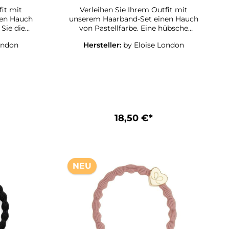
fit mit
Verleihen Sie Ihrem Outfit mit
nen Hauch
unserem Haarband-Set einen Hauch
 Sie die
von Pastellfarbe. Eine hübsche
ertigen
Kombination aus silbernem Herz-
ondon
Hersteller:
by Eloise London
zeitig als
Seiden-Scrunchie in Himmelblau
und Regenbogen-
 und
HimmelblauErleben Sie die
bil und
Weichheit dieser hochwertigen
 ist sanft
Haaraccessoires, die gleichzeitig als
icht und
stylische Armreifen dienen. Die
 Ort und
Armreifen sind langlebig und
ack das
zuverlässig, stabil und dehnbar. Sie
18,50 €*
es Outfit
sind sanft zum Haar, verhaken sich
d den
nicht und halten Ihre Frisur sicher an
Ort und Stelle.Für jeden Geschmack
ist das passende Design dabei – für
jedes Outfit die passende Farbe und
NEU
der passende Stil!