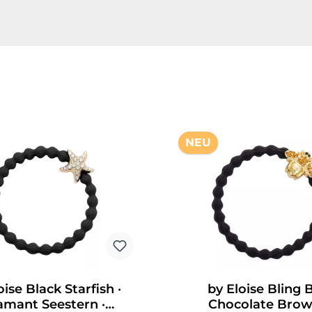
NEU
oise Black Starfish ·
by Eloise Bling 
amant Seestern ·
Chocolate Brow