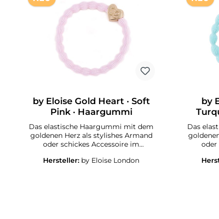
by Eloise Gold Heart · Soft
by E
Pink · Haargummi
Turq
Das elastische Haargummi mit dem
Das elas
goldenen Herz als stylishes Armand
goldenen
oder schickes Accessoire im
oder
Haar.Die ByEloise London Silver Star
Haar.Die 
Hersteller:
by Eloise London
Herst
Collection Haargummis halten die
Collect
Haare stylish und haarschonend
Haare 
zusammen und sehen auch am
zusam
Handgelenk toll aus. Ein must-have
Handgele
für alle kleinen und großen
für 
Fashionistas!Suchen Sie das
Fash
geeignete Accesoire für Yoga, Sport,
geeignete