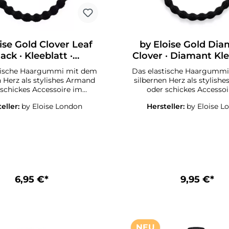
ise Gold Clover Leaf
by Eloise Gold Di
ack · Kleeblatt ·
Clover · Diamant Kle
Haargummi
Haargummi
tische Haargummi mit dem
Das elastische Haargumm
n Herz als stylishes Armand
silbernen Herz als stylish
 schickes Accessoire im
oder schickes Accessoi
ByEloise London Silver Star
Haar.Die ByEloise London S
eller:
by Eloise London
Hersteller:
by Eloise L
ion Haargummis halten die
Collection Haargummis ha
stylish und haarschonend
Haare stylish und haars
men und sehen auch am
zusammen und sehen a
nk toll aus. Ein must-have
Handgelenk toll aus. Ein 
alle kleinen und großen
für alle kleinen und g
ionistas!Suchen Sie das
Fashionistas!Suchen Si
 Accesoire für Yoga, Sport,
geeignete Accesoire für Yo
der für festliche Anlässe wie
Fitness oder für festliche A
6,95 €*
9,95 €*
stagsparty, Familienfeste
Geburtstagsparty, Famili
r ein kleines Geschenk?Wir
oder für ein kleines Gesc
s! Unsere ByEloise London
haben es! Unsere ByElois
Banglebands!
Banglebands!
NEU