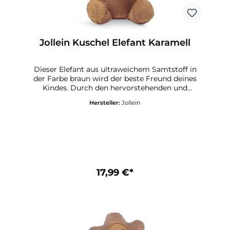
Jollein Kuschel Elefant Karamell
Dieser Elefant aus ultraweichem Samtstoff in
der Farbe braun wird der beste Freund deines
Kindes. Durch den hervorstehenden und
stabilen Rüssel ist das Kuscheltier gut zu
Hersteller:
Jollein
greifen. Die ausgeprägte Farbe ist für dein Kind
sehr angenehm anzusehen.In diesem
Kuscheltier wird dein Kind zweifelsohne Trost
finden und es verrät dem Elefanten alle
Kindergeheimnisse. Das Kuscheltier ist 36x30x17
cm groß.MaterialDer Elefant besteht aus 75 %
Baumwolle - 25 % Polyester-Samtgewebe und
sein Bauch ist mit 100 % Polyester-Fiberfill
17,99 €*
gefüttert.WaschenHandwaschbar.