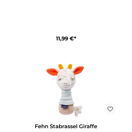
MaterialmixObermaterial: Plüsch, Velours,
Druckstoff / Füllung: 100% PolyesterWaschbar
bis 30°CGröße: 17 cm
11,99 €*
Fehn Stabrassel Giraffe