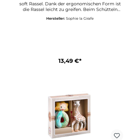
soft Rassel. Dank der ergonomischen Form ist
die Rassel leicht zu greifen. Beim Schütteln
schlagen die bunten Kügelchen im Inneren
Hersteller:
Sophie la Girafe
aneinander und unterhalten das Baby visuell
und akustisch. Beim Drehen der Rassel wandern
die Kügelchen in der Mitte mit leichtem
rauschen durch eine Spirale nach unten. Der
Stoffball am anderen Ende der Rassel stimuliert
die Sinne des Babys durch das eingearbeitete
Knisterpapier und verschiedene Stoffzipfel zum
Ertasten.Alter: 3 Mon.Größe: ca. 6 x 6 x 17
13,49 €*
cmReinigung: Keine
Hochtemperatursterilisierung. Nicht in der
Spülmaschine reinigen. Nur mit einem feuchten
Tuch abwischen.Die Details und Farben des
Inhalts können unterschiedlich
ausfallen.Warnhinweise: ACHTUNG! Verpackung
bitte aufbewahren. Sie enthält wichtige
Informationen.