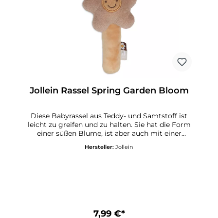
Jollein Rassel Spring Garden Bloom
Diese Babyrassel aus Teddy- und Samtstoff ist
leicht zu greifen und zu halten. Sie hat die Form
einer süßen Blume, ist aber auch mit einer
Biene erhältlich. Es ist auch nicht schlimm,
Hersteller:
Jollein
wenn dein kleiner Schatz die Rassel nach dem
Greifen wieder fallen lässt. Die weiche
Babyrassel kann dein Baby nicht verletzen.
Damit ist die Babyrassel sehr nützliches
Übungsmaterial.In der Blume befindet sich ein
Glöckchen, das leise klingelt, wenn dein Baby
die Rassel bewegt. Dein Kleines wird dies so
interessant finden, dass es endlos damit spielen
7,99 €*