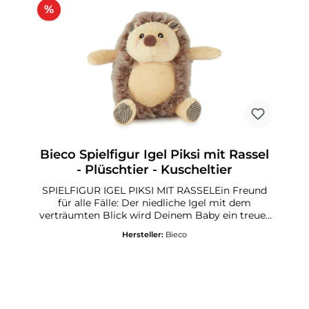
%
Bieco Spielfigur Igel Piksi mit Rassel
- Plüschtier - Kuscheltier
SPIELFIGUR IGEL PIKSI MIT RASSELEin Freund
für alle Fälle: Der niedliche Igel mit dem
verträumten Blick wird Deinem Baby ein treuer
Begleiter in allen Momenten sein.
Hersteller:
Bieco
Unterschiedliche Stoff-Strukturen animieren
zum Greifen und Tasten und schicken kleine
Hände auf Entdeckungsreise. Das Plüschtier ist
samtig weich und wird Dein Baby tagsüber bei
Abenteuern sowie nachts im Land der Träume
begleiten, Freude und Wärme schenken. Piksi ist