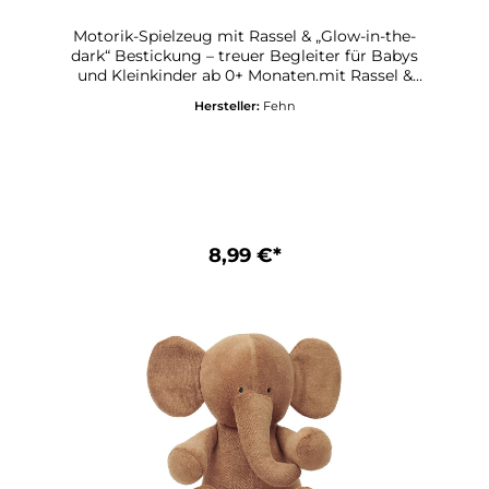
Motorik-Spielzeug mit Rassel & „Glow-in-the-
dark“ Bestickung – treuer Begleiter für Babys
und Kleinkinder ab 0+ Monaten.mit Rassel &
MaterialmixObermaterial: Velours, Jersey /
Hersteller:
Fehn
Füllung: 100% PolyesterWaschbar bis
30°CGröße: 14 cm
8,99 €*