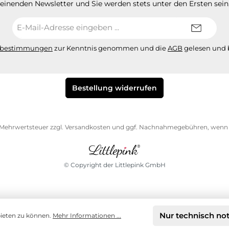
heinenden Newsletter und Sie werden stets unter den Ersten sei
E-
Mail-
Adresse*
zbestimmungen
zur Kenntnis genommen und die
AGB
gelesen und b
Bestellung widerrufen
l. Mehrwertsteuer zzgl.
Versandkosten
und ggf. Nachnahmegebühren, wenn n
© Copyright der Littlepink GmbH
Nur technisch no
bieten zu können.
Mehr Informationen ...