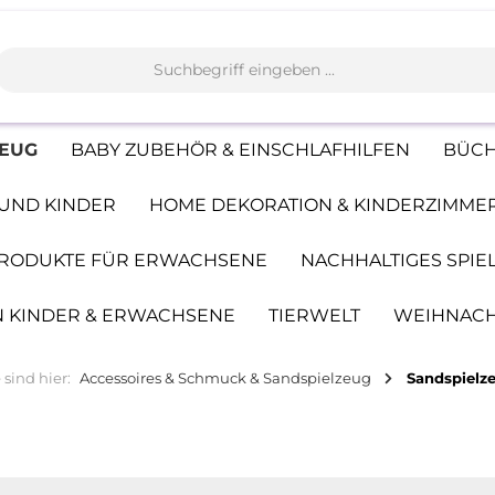
ZEUG
BABY ZUBEHÖR & EINSCHLAFHILFEN
BÜCH
UND KINDER
HOME DEKORATION & KINDERZIMME
 PRODUKTE FÜR ERWACHSENE
NACHHALTIGES SPIE
 KINDER & ERWACHSENE
TIERWELT
WEIHNAC
 sind hier:
Accessoires & Schmuck & Sandspielzeug
Sandspielz