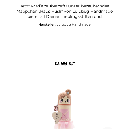
Silikon Fee Haus
Jetzt wird’s zauberhaft! Unser bezauberndes
Mäppchen „Haus Hüsli“ von Lulubug Handmade
bietet all Deinen Lieblingsstiften und
Schreibutensilien ein sicheres Zuhause – stilvoll
Hersteller:
Lulubug Handmade
begleitet von einem Hauch Feenmagie. Ob auf
dem Schreibtisch, im Schulranzen oder auf
Deiner nächsten Reise – mit „Haus Hüsli“ bleibt
alles ordentlich verstaut und jederzeit
griffbereit. Das liebevoll gestaltete Feenhaus
mit seinem kleinen Vorhängeschloss in
Herzform bringt eine Extraportion Glanz und
gute Laune in Deinen Alltag und macht jedes
12,99 €*
Öffnen zu einem kleinen, märchenhaften
Moment.Lustiges Federmäppchen aus
SilikonMotiv „Haus Hüsli“Kleines, abnehmbares
Herz-Vorhängeschloss inklusive 2
SchlüsselHerzanhänger, beschreibbarAufstellbar
und abwaschbarIdeales Geschenk für alle
SchulkinderPasst in jede Schultüte