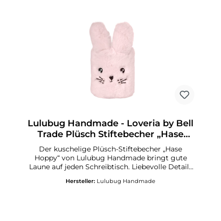
Lulubug Handmade - Loveria by Bell
Trade Plüsch Stiftebecher „Hase
Hoppy“, rosé
Der kuschelige Plüsch-Stiftebecher „Hase
Hoppy“ von Lulubug Handmade bringt gute
Laune auf jeden Schreibtisch. Liebevolle Details
und das superweiche Material machen ihn zu
Hersteller:
Lulubug Handmade
einem echten Lieblingsstück im Kinderzimmer
oder in der Schule. Ein süßer Helfer, der Stifte
bewacht und jeden Tag ein Lächeln schenkt!
Produkteigenschaften: Plüsch Stiftebecher
Design „Hase Hoppy“ Farbe: rosé Abmessungen: