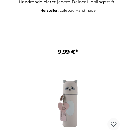
Handmade bietet jedem Deiner Lieblingsstifte
Mäppchen aus Silikon! Das ist drin 1
und Deinen Schreibutensilien ein sicheres
Federmäppchen aus Silikon Design „Pferd“ Mit
Hersteller:
Lulubug Handmade
Zuhause! Ordnung halten auf Deinem
stabilem Reisverschluß Mit Herzanhänger,
Schreibtisch, in Deinem Schulranzen oder auf
beschreibbar Farbe: braun Größe: 18 x 6 x 6 cm
Deiner nächsten Urlaubsreise gelingt Dir jetzt
(L x B x H) Lulubug Handmade Designed in
mit Leichtigkeit! Das freundliche kleine Einhorn
Germany
„Fairy“ zaubert Fröhlichkeit in Deinen
Schulalltag! Lustiges Federmäppchen aus
Silikon Motiv „Einhorn“ Herzanhänger,
beschreibbar Aufstellbar und abwaschbar
9,99 €*
Ideales Geschenk für alle Schulkinder Passt in
jede SchultüteGröße: 18 x 6 x 6 cm (L x B x H)