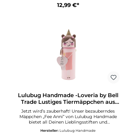
DrachenflügelnHerzanhänger,
12,99 €*
beschreibbarAufstellbar und abwaschbarIdeales
Geschenk für alle SchulkinderPasst in jede
Schultüte
Lulubug Handmade -Loveria by Bell
Trade Lustiges Tiermäppchen aus
Silikon Fee Anni
Jetzt wird’s zauberhaft! Unser bezauberndes
Mäppchen „Fee Anni“ von Lulubug Handmade
bietet all Deinen Lieblingsstiften und
Schreibutensilien ein sicheres Zuhause – stilvoll
Hersteller:
Lulubug Handmade
begleitet von einem Hauch Feenmagie. Ob auf