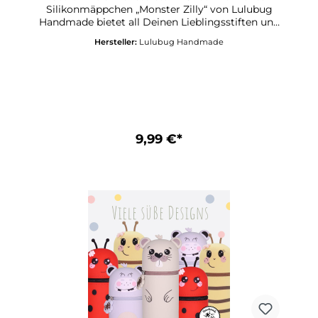
Silikonmäppchen „Monster Zilly“ von Lulubug
Handmade bietet all Deinen Lieblingsstiften und
Schreibutensilien ein sicheres Zuhause. Ob auf
Hersteller:
Lulubug Handmade
Deinem Schreibtisch, im Schulranzen oder auf
Reisen – mit „Monster Zilly“ bleibt alles
ordentlich verstaut und griffbereit. Mit seinen
leuchtenden, superelastischen Monsterhaaren
und seinem frechen Look begleitet Dich
„Monster Zilly“ durch den Schulalltag und sorgt
dabei für jede Menge Spaß und gute
Laune!Lustiges Federmäppchen aus
9,99 €*
SilikonMotiv: 4 lustige Motive stehen zur
AuswahlSuperelastische Haare zum Ziehen &
TwistenMonsterhaare mit „glowing in the dark“-
EffektHerzanhänger, beschreibbarAufstellbar
und abwaschbarIdeales Geschenk für alle
SchulkinderPasst in jede Schultüte