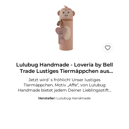
Lulubug Handmade - Loveria by Bell
Trade Lustiges Tiermäppchen aus
Silikon Affe „Cheeky“
Jetzt wird`s fröhlich! Unser lustiges
Tiermäppchen, Motiv „Affe“, von Lulubug
Handmade bietet jedem Deiner Lieblingsstifte
und Deinen Schreibutensilien ein sicheres
Hersteller:
Lulubug Handmade
Zuhause! Ordnung halten auf Deinem
Schreibtisch, in Deinem Schulranzen oder auf
Deiner nächsten Urlaubsreise gelingt Dir jetzt
mit Leichtigkeit! Der freundliche kleine Affe
„Cheeky“ zaubert Fröhlichkeit in Deinen
Schulalltag! Lustiges Federmäppchen aus