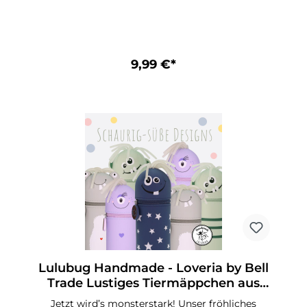
Deiner nächsten Urlaubsreise gelingt Dir jetzt
mit Leichtigkeit! Das freundliche kleine Einhorn
„Howy“ zaubert Fröhlichkeit in Deinen
Schulalltag! Lustiges Federmäppchen aus
Silikon Motiv „Howy“ Herzanhänger,
beschreibbar Aufstellbar und abwaschbar
9,99 €*
Ideales Geschenk für alle Schulkinder Passt in
jede SchultüteGröße: 18 x 6 x 6 cm (L x B x H)
Lulubug Handmade - Loveria by Bell
Trade Lustiges Tiermäppchen aus
Silikon lustige Monster
Jetzt wird’s monsterstark! Unser fröhliches