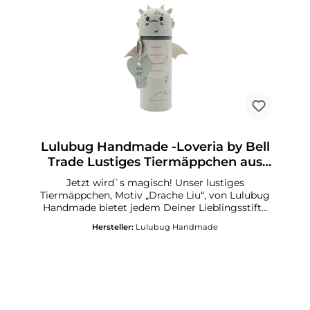
Portion Hundeglück verzichten
möchten!Mäppchen aus Silikon mit
FellüberzugMotiv „Leo Fell“Material Leo-Fell: 100
% Fake-FurMit stabilem Reißverschluss
Lulubug Handmade -Loveria by Bell
Trade Lustiges Tiermäppchen aus
Silikon Drache Liu
Jetzt wird`s magisch! Unser lustiges
Tiermäppchen, Motiv „Drache Liu“, von Lulubug
Handmade bietet jedem Deiner Lieblingsstifte
und Deinen Schreibutensilien ein sicheres
Hersteller:
Lulubug Handmade
Zuhause! Ordnung halten auf Deinem
Schreibtisch, in Deinem Schulranzen oder auf
Deiner nächsten Urlaubsreise gelingt Dir jetzt
mit Leichtigkeit! Der freundliche kleine „Drache
Liu“ zaubert Fröhlichkeit und Magie in Deinen
Schulalltag! Lustiges Federmäppchen aus
SilikonMotiv „Drache Liu“Mit abnehmbaren