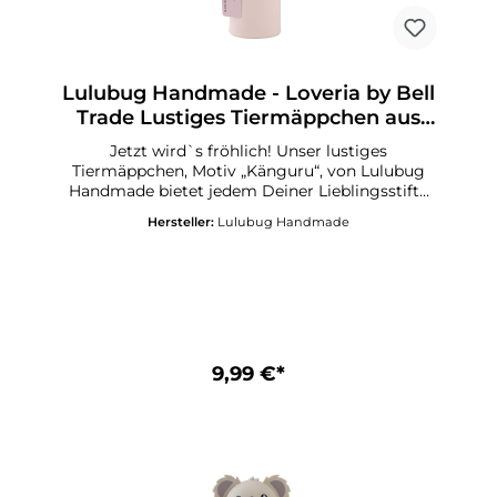
Lulubug Handmade - Loveria by Bell
Trade Lustiges Tiermäppchen aus
Silikon Känguru „Rosy“
Jetzt wird`s fröhlich! Unser lustiges
Tiermäppchen, Motiv „Känguru“, von Lulubug
Handmade bietet jedem Deiner Lieblingsstifte
und Deinen Schreibutensilien ein sicheres
Hersteller:
Lulubug Handmade
Zuhause! Ordnung halten auf Deinem
Schreibtisch, in Deinem Schulranzen oder auf
Deiner nächsten Urlaubsreise gelingt Dir jetzt
mit Leichtigkeit! Das freundliche kleine Känguru
„Rosy“ zaubert Fröhlichkeit in Deinen
Schulalltag! Lustiges Federmäppchen aus
Silikon Motiv „Känguru“ Herzanhänger,
beschreibbar Aufstellbar und abwaschbar
9,99 €*
Ideales Geschenk für alle Schulkinder Passt in
jede SchultüteGröße: 18 x 6 x 6 cm (L x B x H)