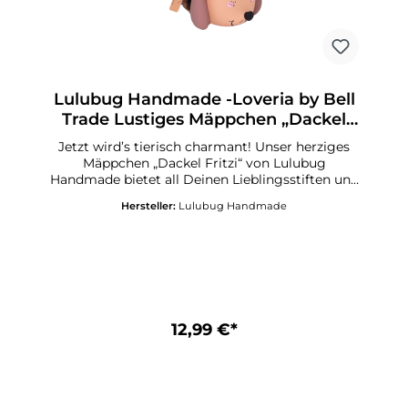
Fell“Material Leo-Fell: 100 % Fake-FurMit
stabilem Reißverschluss
Lulubug Handmade -Loveria by Bell
Trade Lustiges Mäppchen „Dackel
Fritzi – Leo“
Jetzt wird’s tierisch charmant! Unser herziges
Mäppchen „Dackel Fritzi“ von Lulubug
Handmade bietet all Deinen Lieblingsstiften und
Schreibutensilien ein sicheres Zuhause – stilvoll
Hersteller:
Lulubug Handmade
begleitet von einer Extraportion Dackel-Liebe.
Ob auf dem Schreibtisch, im Schulranzen oder
auf Deiner nächsten Reise – mit „Dackel Fritzi“
bleibt alles ordentlich verstaut und jederzeit
griffbereit. Der liebevoll gestaltete kleine Dackel
mit seinem treuen Blick und den niedlichen
Schlappohren sorgt bei jedem Anblick für gute
Laune und bringt ein warmes, fröhliches Gefühl
12,99 €*
in Deinen Alltag. So wird jedes Öffnen zu einem
kleinen, herzerwärmenden
Glücksmoment. „Dackel Fritzi“ – für alle, die
Organisation lieben und dabei nicht auf eine