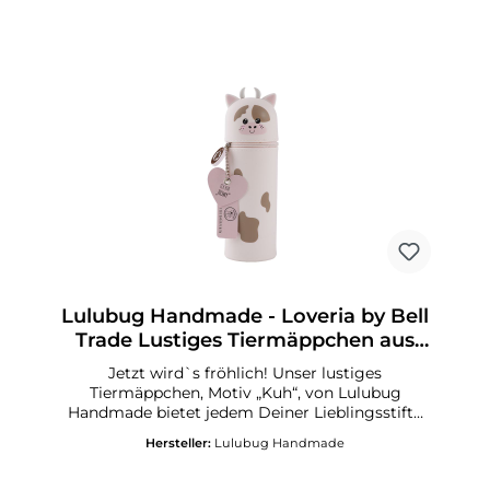
Ideales Geschenk für alle Schulkinder Passt in
jede SchultüteGröße: 18 x 6 x 6 cm (L x B x H)
Lulubug Handmade - Loveria by Bell
Trade Lustiges Tiermäppchen aus
Silikon Kuh „Howy“
Jetzt wird`s fröhlich! Unser lustiges
Tiermäppchen, Motiv „Kuh“, von Lulubug
Handmade bietet jedem Deiner Lieblingsstifte
und Deinen Schreibutensilien ein sicheres
Hersteller:
Lulubug Handmade
Zuhause! Ordnung halten auf Deinem
Schreibtisch, in Deinem Schulranzen oder auf