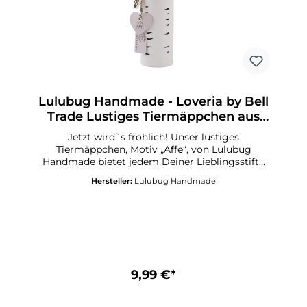
Lulubug Handmade - Loveria by Bell
Trade Lustiges Tiermäppchen aus
Silikon Zebra „Peppy“
Jetzt wird`s fröhlich! Unser lustiges
Tiermäppchen, Motiv „Affe“, von Lulubug
Handmade bietet jedem Deiner Lieblingsstifte
und Deinen Schreibutensilien ein sicheres
Hersteller:
Lulubug Handmade
Zuhause! Ordnung halten auf Deinem
Schreibtisch, in Deinem Schulranzen oder auf
Deiner nächsten Urlaubsreise gelingt Dir jetzt
mit Leichtigkeit! Das freundliche kleine Zebra
„Peppy“ zaubert Fröhlichkeit in Deinen
Schulalltag! Lustiges Federmäppchen aus
Silikon Motiv „Zebra“ Herzanhänger,
beschreibbar Aufstellbar und abwaschbar
9,99 €*
Ideales Geschenk für alle Schulkinder Passt in
jede SchultüteGröße: 18 x 6 x 6 cm (L x B x H)