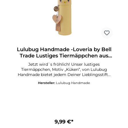
Lulubug Handmade -Loveria by Bell
Trade Lustiges Tiermäppchen aus
Silikon Küken „Chicky“
Jetzt wird`s fröhlich! Unser lustiges
Tiermäppchen, Motiv „Küken“, von Lulubug
Handmade bietet jedem Deiner Lieblingsstifte
und Deinen Schreibutensilien ein sicheres
Hersteller:
Lulubug Handmade
Zuhause! Ordnung halten auf Deinem
Schreibtisch, in Deinem Schulranzen oder auf
Deiner nächsten Urlaubsreise gelingt Dir jetzt
mit Leichtigkeit! Das freundliche kleine Küken
„Chicky“ zaubert Fröhlichkeit in Deinen
Schulalltag! Lustiges Federmäppchen aus
Silikon Motiv „Küken“ Mit Herzanhänger,
beschreibbar Aufstellbar und abwaschbar
9,99 €*
Ideales Geschenk für alle Schulkinder Passt in