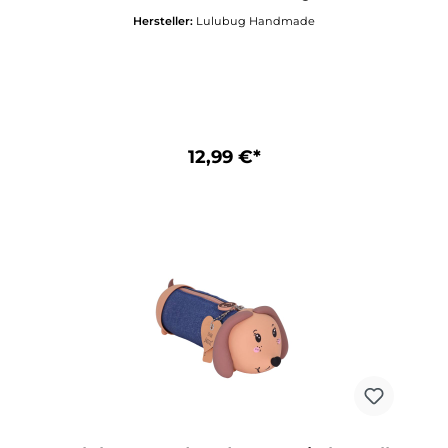
Schreibutensilien ein sicheres Zuhause – stilvoll
Hersteller:
Lulubug Handmade
begleitet von einer Extraportion Dackel-Liebe.
Ob auf dem Schreibtisch, im Schulranzen oder
auf Deiner nächsten Reise – mit „Dackel Fritzi“
bleibt alles ordentlich verstaut und jederzeit
griffbereit. Der liebevoll gestaltete kleine Dackel
mit seinem treuen Blick und den niedlichen
Schlappohren sorgt bei jedem Anblick für gute
Laune und bringt ein warmes, fröhliches Gefühl
12,99 €*
in Deinen Alltag. So wird jedes Öffnen zu einem
kleinen, herzerwärmenden
Glücksmoment. „Dackel Fritzi“ – für alle, die
Organisation lieben und dabei nicht auf eine
Portion Hundeglück verzichten
möchten!Mäppchen aus Silikon mit
FellüberzugMotiv „Curly-Fell“Material Curly-Fell:
100 % PolyesterMit stabilem
ReißverschlussIdeales Geschenk für alle großen
und kleinen Dackelliebhaber