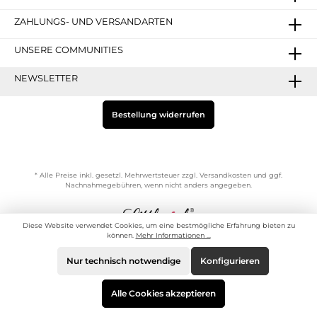
ZAHLUNGS- UND VERSANDARTEN
UNSERE COMMUNITIES
NEWSLETTER
Bestellung widerrufen
* Alle Preise inkl. gesetzl. Mehrwertsteuer zzgl.
Versandkosten
und ggf.
Nachnahmegebühren, wenn nicht anders angegeben.
Diese Website verwendet Cookies, um eine bestmögliche Erfahrung bieten zu
© Copyright der Littlepink GmbH
können.
Mehr Informationen ...
Nur technisch notwendige
Konfigurieren
Alle Cookies akzeptieren