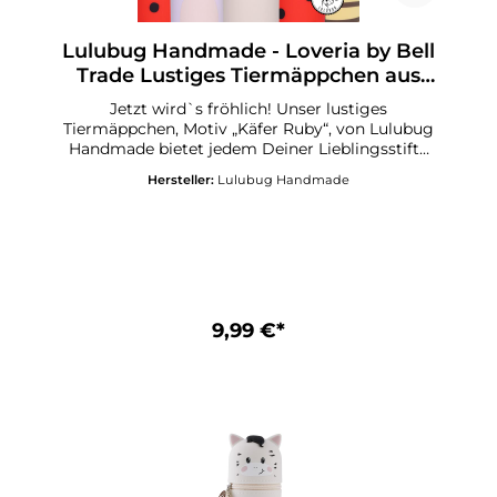
Lulubug Handmade - Loveria by Bell
Trade Lustiges Tiermäppchen aus
Silikon lustige Tiermotive
Jetzt wird`s fröhlich! Unser lustiges
Tiermäppchen, Motiv „Käfer Ruby“, von Lulubug
Handmade bietet jedem Deiner Lieblingsstifte
und Deinen Schreibutensilien ein sicheres
Hersteller:
Lulubug Handmade
Zuhause! Ordnung halten auf Deinem
Schreibtisch, in Deinem Schulranzen oder auf
Deiner nächsten Urlaubsreise gelingt Dir jetzt
mit Leichtigkeit! Der freundliche kleine „Käfer
Ruby“ zaubert Fröhlichkeit in Deinen
Schulalltag! Lustiges Federmäppchen aus
SilikonMotiv : 4 lustige Motive stehen zur
AuswahlHerzanhänger, beschreibbarAufstellbar
9,99 €*
und abwaschbarIdeales Geschenk für alle
SchulkinderPasst in jede Schultüte