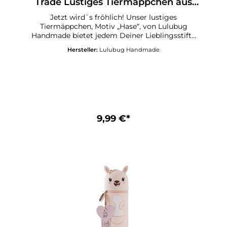
Trade Lustiges Tiermäppchen aus
Silikon Hase „Hoppy“
Jetzt wird`s fröhlich! Unser lustiges
Tiermäppchen, Motiv „Hase“, von Lulubug
Handmade bietet jedem Deiner Lieblingsstifte
und Deinen Schreibutensilien ein sicheres
Hersteller:
Lulubug Handmade
Zuhause! Ordnung halten auf Deinem
Schreibtisch, in Deinem Schulranzen oder auf
Deiner nächsten Urlaubsreise gelingt Dir jetzt
mit Leichtigkeit! Der freundliche kleine Hase
„Hoppy“ zaubert Fröhlichkeit in Deinen
Schulalltag! Lustiges Federmäppchen aus
Silikon Motiv „Hase“ Mit Herzanhänger,
beschreibbar Aufstellbar und abwaschbar
9,99 €*
Ideales Geschenk für alle Schulkinder Passt in
jede SchultüteGröße: 18 x 6 x 6 cm (L x B x H)