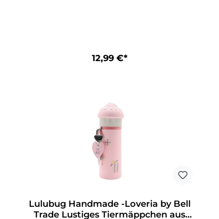
dem Schreibtisch, im Schulranzen oder auf
Deiner nächsten Reise – mit „Fee Anni“ bleibt
alles ordentlich verstaut und jederzeit
griffbereit. Die liebevoll gestaltete Fee mit ihren
wundervollen Glitzer-Flügeln bringt eine
Extraportion Glanz und gute Laune in Deinen
Alltag und macht jedes Öffnen zu einem kleinen,
12,99 €*
märchenhaften Moment.Lustiges
Federmäppchen aus SilikonMotiv „Fee Anni“Mit
abnehmbaren Glitzer-FlügelnHerzanhänger,
beschreibbarAufstellbar und abwaschbarIdeales
Geschenk für alle SchulkinderPasst in jede
Schultüte
Lulubug Handmade -Loveria by Bell
Trade Lustiges Tiermäppchen aus