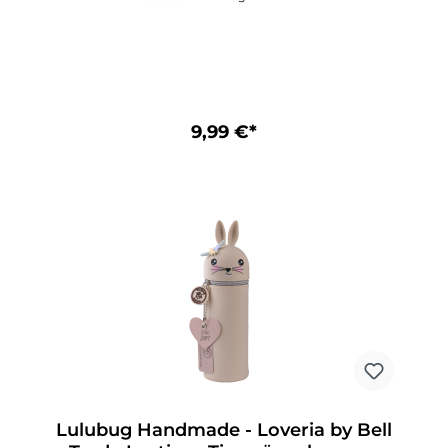
Zuhause! Ordnung halten auf Deinem
Schreibtisch, in Deinem Schulranzen oder auf
Deiner nächsten Urlaubsreise gelingt Dir jetzt
mit Leichtigkeit! Der freundliche kleine Dino
„Rexy“ zaubert Fröhlichkeit in Deinen
Schulalltag! Lustiges Federmäppchen aus
Silikon Motiv „Dino“ Mit Herzanhänger,
beschreibbar Aufstellbar und abwaschbar
9,99 €*
Ideales Geschenk für alle Schulkinder Passt in
jede SchultüteGröße: 18 x 6 x 6 cm (L x B x H)
Lulubug Handmade - Loveria by Bell