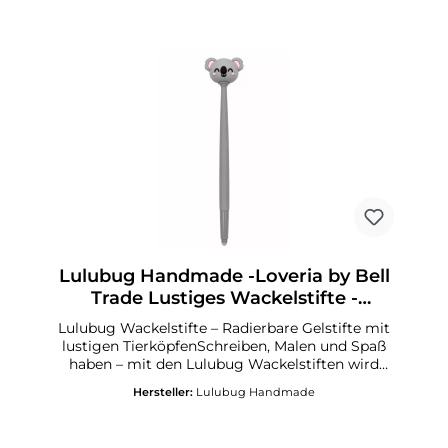
jede SchultüteGröße: 18 x 6 x 6 cm (L x B x H)
Lulubug Handmade -Loveria by Bell
Trade Lustiges Wackelstifte -
Gelstifte radierbar
Lulubug Wackelstifte – Radierbare Gelstifte mit
lustigen TierköpfenSchreiben, Malen und Spaß
haben – mit den Lulubug Wackelstiften wird
jeder Schreibmoment zum Vergnügen! Die
Hersteller:
Lulubug Handmade
niedlichen Gelstifte sind mit liebevoll
gestalteten Tierköpfen verziert und begeistern
Kinder mit ihrem wackelnden Effekt. Ob in der