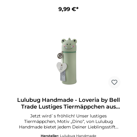
Silikon Motiv „Affe“ Herzanhänger, beschreibbar
Aufstellbar und abwaschbar Ideales Geschenk
9,99 €*
für alle Schulkinder Passt in jede
SchultüteGröße: 18 x 6 x 6 cm (L x B x H)
Lulubug Handmade - Loveria by Bell
Trade Lustiges Tiermäppchen aus
Silikon Dino „Rexy“
Jetzt wird`s fröhlich! Unser lustiges
Tiermäppchen, Motiv „Dino“, von Lulubug
Handmade bietet jedem Deiner Lieblingsstifte
und Deinen Schreibutensilien ein sicheres
Hersteller:
Lulubug Handmade