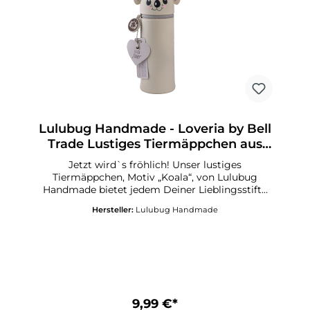
Lulubug Handmade - Loveria by Bell
Trade Lustiges Tiermäppchen aus
Silikon Koala „Kooky“
Jetzt wird`s fröhlich! Unser lustiges
Tiermäppchen, Motiv „Koala“, von Lulubug
Handmade bietet jedem Deiner Lieblingsstifte
und Deinen Schreibutensilien ein sicheres
Hersteller:
Lulubug Handmade
Zuhause! Ordnung halten auf Deinem
Schreibtisch, in Deinem Schulranzen oder auf
Deiner nächsten Urlaubsreise gelingt Dir jetzt
mit Leichtigkeit! Der freundliche kleine Koala
„Kooky“ zaubert Fröhlichkeit in Deinen
Schulalltag! Lustiges Federmäppchen aus
Silikon Motiv „Koala“ Mit Herzanhänger,
beschreibbar Aufstellbar und abwaschbar
9,99 €*