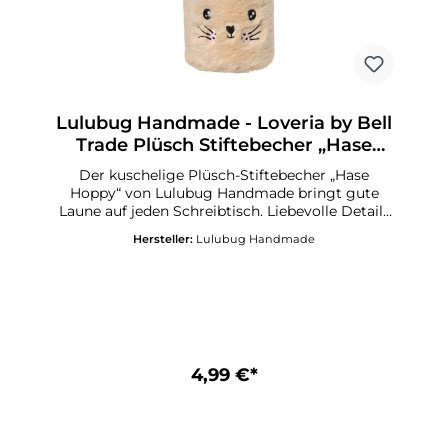
Lulubug Handmade - Loveria by Bell
Trade Plüsch Stiftebecher „Hase
Hoppy“, beige
Der kuschelige Plüsch-Stiftebecher „Hase
Hoppy“ von Lulubug Handmade bringt gute
Laune auf jeden Schreibtisch. Liebevolle Details
und das superweiche Material machen ihn zu
Hersteller:
Lulubug Handmade
einem echten Lieblingsstück im Kinderzimmer
oder in der Schule. Ein süßer Helfer, der Stifte
bewacht und jeden Tag ein Lächeln schenkt!
Produkteigenschaften: Plüsch Stiftebecher
Design „Hase Hoppy“ Farbe: beige
Abmessungen: 12 x 10 x 10 cm (B x H x T) Ideales
Geschenk für alle kleinen und großen
Schulkinder
4,99 €*