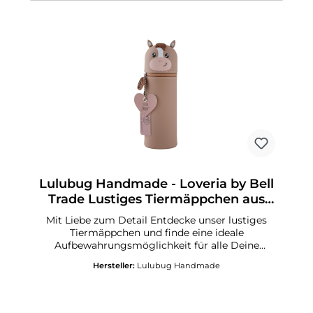
Lulubug Handmade - Loveria by Bell
Trade Lustiges Tiermäppchen aus
Silikon Pferd „Nelly“
Mit Liebe zum Detail Entdecke unser lustiges
Tiermäppchen und finde eine ideale
Aufbewahrungsmöglichkeit für alle Deine
Lieblingsstifte und Schreibutensilien. Hergestellt
Hersteller:
Lulubug Handmade
aus hochwertigem Silikon ist das Mäppchen
strapazierfähig und abwaschbar und eignet sich
somit besonders für einen langlebigen täglichen
Gebrauch. Dank seines einzigartigen Designs