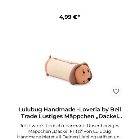
12 x 10 x 10 cm (B x H x T) Ideales Geschenk für
alle kleinen und großen Schulkinder
4,99 €*
Lulubug Handmade -Loveria by Bell
Trade Lustiges Mäppchen „Dackel
Fritzi – "Curly"
Jetzt wird’s tierisch charmant! Unser herziges
Mäppchen „Dackel Fritzi“ von Lulubug
Handmade bietet all Deinen Lieblingsstiften und