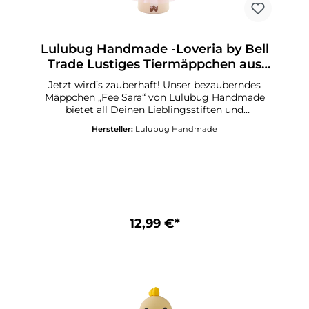
Lulubug Handmade -Loveria by Bell
Trade Lustiges Tiermäppchen aus
Silikon Fee Sara
Jetzt wird’s zauberhaft! Unser bezauberndes
Mäppchen „Fee Sara“ von Lulubug Handmade
bietet all Deinen Lieblingsstiften und
Schreibutensilien ein sicheres Zuhause – stilvoll
Hersteller:
Lulubug Handmade
begleitet von einem Hauch Feenmagie. Ob auf
dem Schreibtisch, im Schulranzen oder auf
Deiner nächsten Reise – mit „Fee Sara“ bleibt
alles ordentlich verstaut und jederzeit
griffbereit. Die liebevoll gestaltete Fee mit
ihrem abnehmbaren Tüllrock und der zarten
Pompon-Bordüre bringt eine Extraportion Glanz
und gute Laune in Deinen Alltag und macht
12,99 €*
jedes Öffnen zu einem kleinen, märchenhaften
Moment.Lustiges Federmäppchen aus
SilikonMotiv „Fee Sara“Mit abnehmbarem
TüllrockHerzanhänger, beschreibbarAufstellbar
und abwaschbarIdeales Geschenk für alle
SchulkinderPasst in jede Schultüte