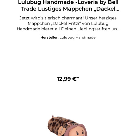
Lulubug Handmade -Loveria by Bell
Trade Lustiges Mäppchen „Dackel
Fritzi – "Denim"
Jetzt wird’s tierisch charmant! Unser herziges
Mäppchen „Dackel Fritzi“ von Lulubug
Handmade bietet all Deinen Lieblingsstiften und
Schreibutensilien ein sicheres Zuhause – stilvoll
Hersteller:
Lulubug Handmade
begleitet von einer Extraportion Dackel-Liebe.
Ob auf dem Schreibtisch, im Schulranzen oder
auf Deiner nächsten Reise – mit „Dackel Fritzi“
bleibt alles ordentlich verstaut und jederzeit
griffbereit. Der liebevoll gestaltete kleine Dackel
mit seinem treuen Blick und den niedlichen
Schlappohren sorgt bei jedem Anblick für gute
Laune und bringt ein warmes, fröhliches Gefühl
12,99 €*
in Deinen Alltag. So wird jedes Öffnen zu einem
kleinen, herzerwärmenden
Glücksmoment. „Dackel Fritzi“ – für alle, die
Organisation lieben und dabei nicht auf eine
Portion Hundeglück verzichten
möchten!Mäppchen aus Silikon mit Bezug in
JeansoptikMotiv „Denim“Material:
BaumwollmixMit stabilem
ReißverschlussIdeales Geschenk für alle großen
und kleinen DackelliebhaberMotiv „Leo