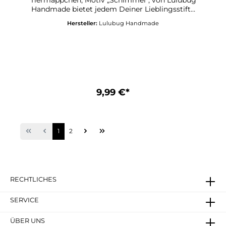
Tiermäppchen, Motiv „Schimmel“, von Lulubug
Handmade bietet jedem Deiner Lieblingsstifte
und Deinen Schreibutensilien ein sicheres
Hersteller:
Lulubug Handmade
Zuhause! Ordnung halten auf Deinem
Schreibtisch, in Deinem Schulranzen oder auf
Deiner nächsten Urlaubsreise gelingt Dir jetzt
mit Leichtigkeit! Der freundliche kleine
Schimmel „Flecky“ zaubert Fröhlichkeit in
Deinen Schulalltag! Lustiges Federmäppchen
aus Silikon Motiv „Schimmel“ Herzanhänger,
beschreibbar Aufstellbar und abwaschbar
9,99 €*
Ideales Geschenk für alle Schulkinder Passt in
jede Schultüte
1
2
RECHTLICHES
SERVICE
ÜBER UNS