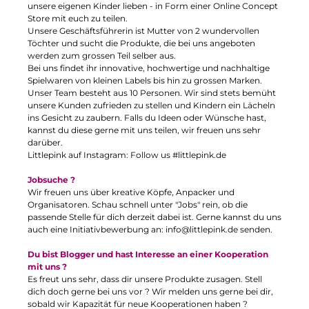
unsere eigenen Kinder lieben - in Form einer Online Concept
Store mit euch zu teilen.
Unsere Geschäftsführerin ist Mutter von 2 wundervollen
Töchter und sucht die Produkte, die bei uns angeboten
werden zum grossen Teil selber aus.
Bei uns findet ihr innovative, hochwertige und nachhaltige
Spielwaren von kleinen Labels bis hin zu grossen Marken.
Unser Team besteht aus 10 Personen. Wir sind stets bemüht
unsere Kunden zufrieden zu stellen und Kindern ein Lächeln
ins Gesicht zu zaubern. Falls du Ideen oder Wünsche hast,
kannst du diese gerne mit uns teilen, wir freuen uns sehr
darüber.
Littlepink auf Instagram: Follow us #littlepink.de
Jobsuche ?
Wir freuen uns über kreative Köpfe, Anpacker und
Organisatoren. Schau schnell unter "
Jobs
" rein, ob die
passende Stelle für dich derzeit dabei ist. Gerne kannst du uns
auch eine Initiativbewerbung an:
info@littlepink.de
senden.
Du bist Blogger und hast Interesse an einer Kooperation
mit uns ?
Es freut uns sehr, dass dir unsere Produkte zusagen. Stell
dich doch gerne bei uns vor ? Wir melden uns gerne bei dir,
sobald wir Kapazität für neue Kooperationen haben ?