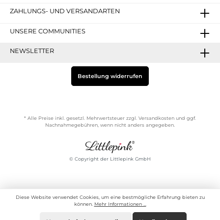
ZAHLUNGS- UND VERSANDARTEN
UNSERE COMMUNITIES
NEWSLETTER
Bestellung widerrufen
* Alle Preise inkl. gesetzl. Mehrwertsteuer zzgl.
Versandkosten
und ggf.
Nachnahmegebühren, wenn nicht anders angegeben.
© Copyright der Littlepink GmbH
Diese Website verwendet Cookies, um eine bestmögliche Erfahrung bieten zu
können.
Mehr Informationen ...