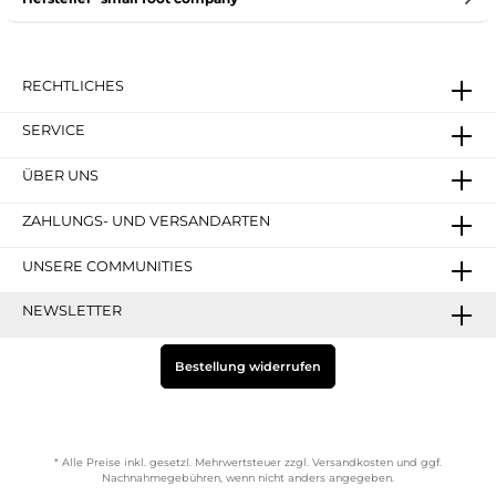
RECHTLICHES
SERVICE
ÜBER UNS
ZAHLUNGS- UND VERSANDARTEN
UNSERE COMMUNITIES
NEWSLETTER
Bestellung widerrufen
* Alle Preise inkl. gesetzl. Mehrwertsteuer zzgl.
Versandkosten
und ggf.
Nachnahmegebühren, wenn nicht anders angegeben.